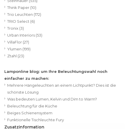
Steinhauer
(535)
Think Paper
(10)
Trio Leuchten
(172)
TRIO Select
(6)
Tronix
(3)
Urban Interiors
(53)
VillaFlor
(27)
Ylumen
(199)
Ztahl
(23)
Lamponline blog: um Ihre Beleuchtungswahl noch
einfacher zu machen:
Mehrere Hängeleuchten an einem Lichtpunkt? Dies ist die
schönste Lösung
Was bedeuten Lumen, Kelvin und Dim to Warm?
Beleuchtung für die Küche
Beiges Schienensystem
Funktionelle Tischleuchte Fury
Zusatzinformation