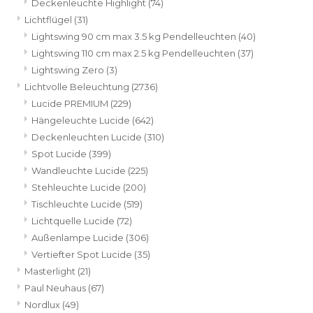
Deckenleuchte Highlight
(74)
Lichtflügel
(31)
Lightswing 90 cm max 3.5 kg Pendelleuchten
(40)
Lightswing 110 cm max 2.5 kg Pendelleuchten
(37)
Lightswing Zero
(3)
Lichtvolle Beleuchtung
(2736)
Lucide PREMIUM
(229)
Hängeleuchte Lucide
(642)
Deckenleuchten Lucide
(310)
Spot Lucide
(399)
Wandleuchte Lucide
(225)
Stehleuchte Lucide
(200)
Tischleuchte Lucide
(519)
Lichtquelle Lucide
(72)
Außenlampe Lucide
(306)
Vertiefter Spot Lucide
(35)
Masterlight
(21)
Paul Neuhaus
(67)
Nordlux
(49)