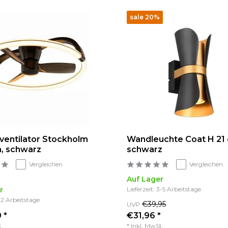
sale 20%
entilator Stockholm
Wandleuchte Coat H 21
, schwarz
schwarz
Vergleichen
Vergleichen
Auf Lager
r
Lieferzeit: 3-5 Arbeitstage
1-2 Arbeitstage
€39,95
UVP
 *
€31,96 *
t.
* Inkl. MwSt.