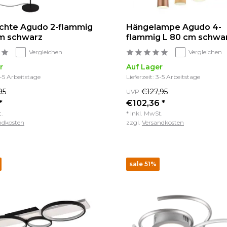
chte Agudo 2-flammig
Hängelampe Agudo 4-
cm schwarz
flammig L 80 cm schwa
Vergleichen
Vergleichen
r
Auf Lager
3-5 Arbeitstage
Lieferzeit: 3-5 Arbeitstage
95
€127,95
UVP
*
€102,36 *
t.
* Inkl. MwSt.
ndkosten
zzgl.
Versandkosten
sale 51%