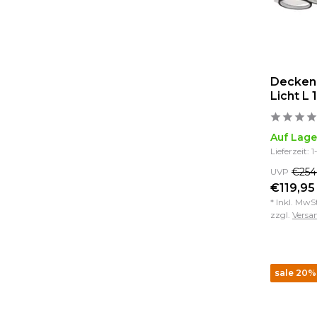
Decken
Licht L
Auf Lage
Lieferzeit: 
€254
UVP
€119,95 
* Inkl. MwS
zzgl.
Versa
sale 20%