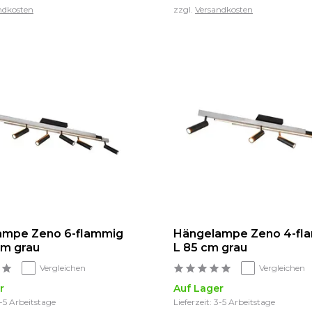
ndkosten
zzgl.
Versandkosten
ampe Zeno 6-flammig
Hängelampe Zeno 4-fl
cm grau
L 85 cm grau
Vergleichen
Vergleichen
r
Auf Lager
3-5 Arbeitstage
Lieferzeit: 3-5 Arbeitstage