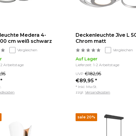
leuchte Medera 4-
Deckenleuchte Jive L 5
 100 cm weiß schwarz
Chrom matt
Vergleichen
Vergleichen
r
Auf Lager
1-2 Arbeitstage
Lieferzeit: 1-2 Arbeitstage
,95
€182,95
UVP
*
€89,95 *
t.
* Inkl. MwSt.
ndkosten
zzgl.
Versandkosten
sale 20%