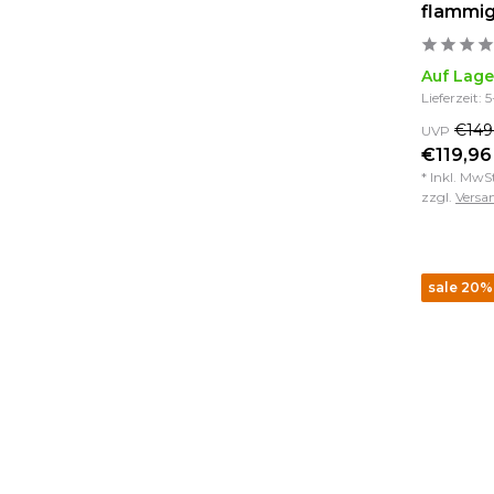
flammig
Auf Lage
Lieferzeit: 
€149
UVP
€119,96
* Inkl. MwS
zzgl.
Versa
sale 20%