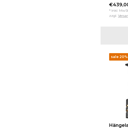
€439,00
* Inkl. MwS
zzgl.
Versa
sale 20%
Hängel