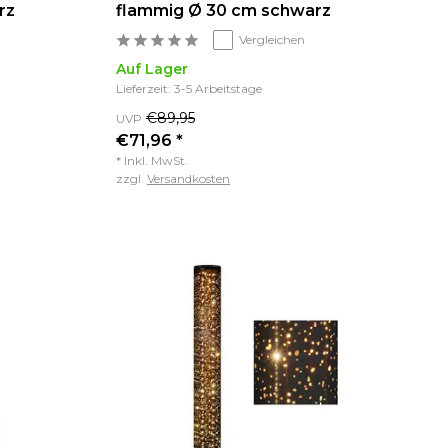
rz
flammig Ø 30 cm schwarz
Vergleichen
Auf Lager
Lieferzeit: 3-5 Arbeitstage
€89,95
UVP
€71,96 *
* Inkl. MwSt.
zzgl.
Versandkosten