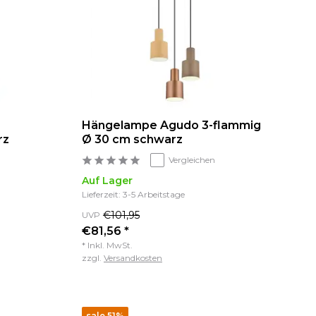
Hängelampe Agudo 3-flammig
rz
Ø 30 cm schwarz
Vergleichen
Auf Lager
Lieferzeit: 3-5 Arbeitstage
€101,95
UVP
€81,56 *
* Inkl. MwSt.
zzgl.
Versandkosten
sale 51%