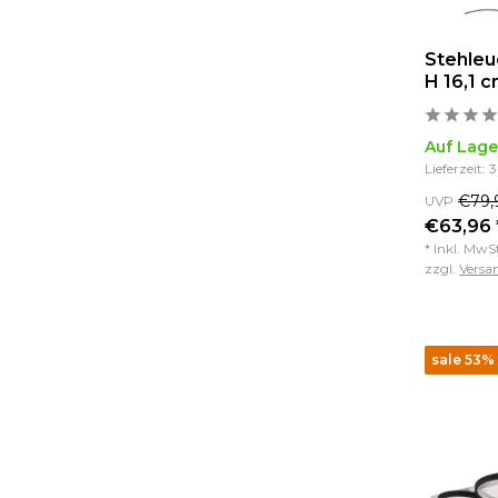
Stehleu
H 16,1 
Auf Lage
Lieferzeit: 
€79,
UVP
€63,96 
* Inkl. MwS
zzgl.
Versa
sale 53%