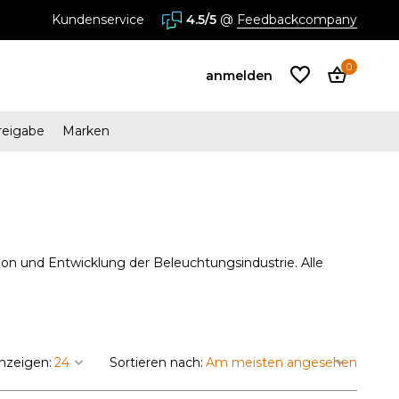
Kundenservice
4.5/5
@
Feedbackcompany
0
anmelden
reigabe
Marken
Benutzerkonto
anlegen
Benutzerkonto
vation und Entwicklung der Beleuchtungsindustrie. Alle
anlegen
nzeigen:
Sortieren nach: