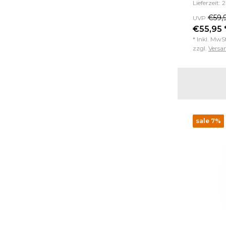
Lieferzeit: 
€59,
UVP
€55,95 
* Inkl. MwS
zzgl.
Versa
sale 7%