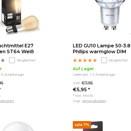
chtmittel E27
LED GU10 Lampe 50-3.8
den ST64 Weiß
Philips warmglow DIM
Vergleichen
Vergleichen
r
Auf Lager
2-3 Arbeitstage
Lieferzeit: 1-2 Arbeitstage
95
€7,95
UVP
*
€5,95 *
t.
* Inkl. MwSt.
ndkosten
zzgl.
Versandkosten
sale 7%