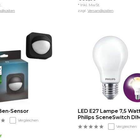
t.
* Inkl. MwSt.
ndkosten
zzgl.
Versandkosten
ßen-Sensor
LED E27 Lampe 7,5 Wat
Philips SceneSwitch DI
Vergleichen
Vergleichen
r