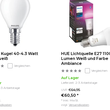
 Kugel 40-4.3 Watt
HUE Lichtquelle E27 110
weiß
Lumen Weiß und Farbe
Ambiance
Vergleichen
Vergleichen
Auf Lager
r
Lieferzeit: 2-3 Arbeitstage
2-3 Arbeitstage
€64,95
UVP
€60,50 *
t.
* Inkl. MwSt.
ndkosten
zzgl.
Versandkosten