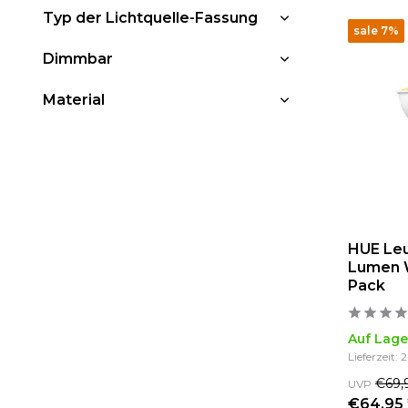
Typ der Lichtquelle-Fassung
sale 7%
Dimmbar
Material
HUE Leu
Lumen 
Pack
Auf Lage
Lieferzeit: 
€69,
UVP
€64,95 