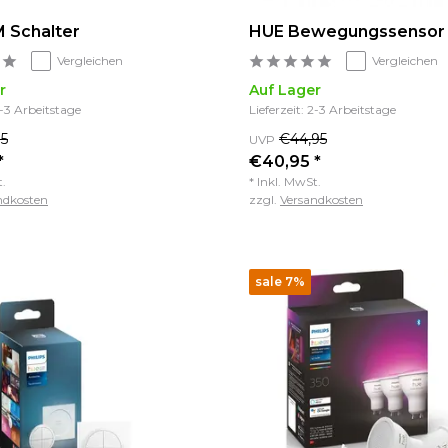
 Schalter
HUE Bewegungssensor
Vergleichen
Vergleichen
r
Auf Lager
2-3 Arbeitstage
Lieferzeit: 2-3 Arbeitstage
95
€44,95
UVP
*
€40,95 *
t.
* Inkl. MwSt.
ndkosten
zzgl.
Versandkosten
sale 7%