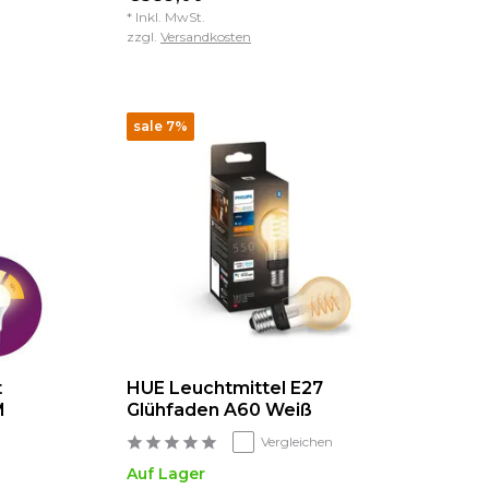
* Inkl. MwSt.
zzgl.
Versandkosten
sale 7%
t
HUE Leuchtmittel E27
M
Glühfaden A60 Weiß
Vergleichen
Auf Lager