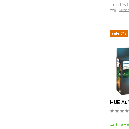
* Inkl. MwS
zzgl.
Versa
sale 7%
HUE Au
Auf Lage