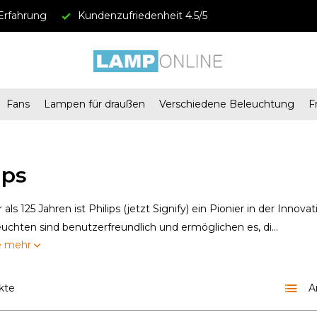
Erfahrung
Kundenzufriedenheit 4.5/5
Fans
Lampen für draußen
Verschiedene Beleuchtung
F
ips
 als 125 Jahren ist Philips (jetzt Signify) ein Pionier in der Inno
euchten sind benutzerfreundlich und ermöglichen es, di...
e mehr
kte
A