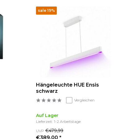
sale 19%
Hängeleuchte HUE Ensis
schwarz
Vergleichen
Auf Lager
Lieferzeit: 1-2 Arbeitstage
€479,99
UVP
€389,00 *