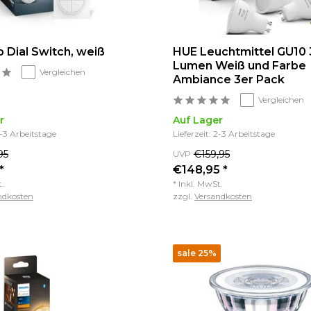
 Dial Switch, weiß
HUE Leuchtmittel GU10
Lumen Weiß und Farbe
Vergleichen
Ambiance 3er Pack
Vergleichen
r
Auf Lager
2-3 Arbeitstage
Lieferzeit: 2-3 Arbeitstage
95
€159,95
UVP
*
€148,95 *
t.
* Inkl. MwSt.
ndkosten
zzgl.
Versandkosten
sale 25%