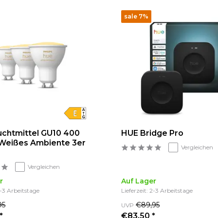
sale 7%
chtmittel GU10 400
HUE Bridge Pro
Weißes Ambiente 3er
Vergleichen
Vergleichen
r
Auf Lager
2-3 Arbeitstage
Lieferzeit: 2-3 Arbeitstage
95
€89,95
UVP
*
€83,50 *