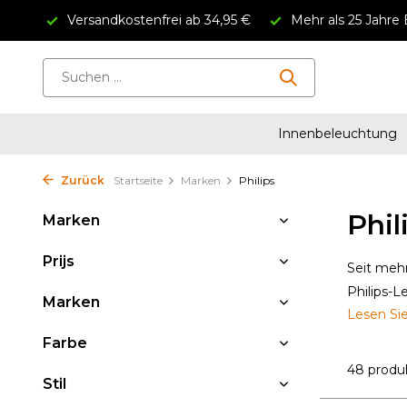
Versandkostenfrei ab 34,95 €
Mehr als 25 Jahre 
Innenbeleuchtung
Zurück
Startseite
Marken
Philips
Phil
Marken
Prijs
Seit mehr
Philips-L
Marken
Lesen Si
Farbe
48 produ
Stil