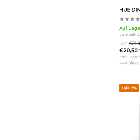
HUE DIM
Auf Lage
Lieferzeit: 
€21,
UVP
€20,50 
* Inkl. MwS
zzgl.
Versa
sale 7%