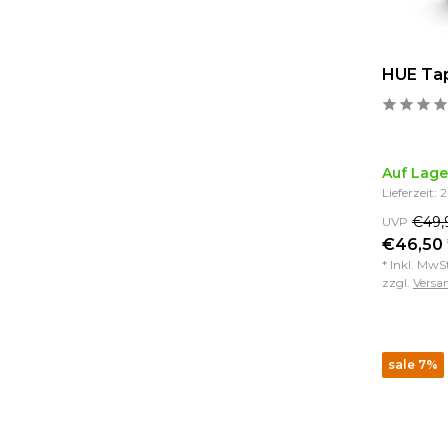
HUE Tap
Auf Lage
Lieferzeit: 
€49,
UVP
€46,50 
* Inkl. MwS
zzgl.
Versa
sale 7%