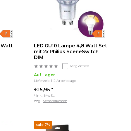
 Watt
LED GU10 Lampe 4,8 Watt Set
mit 2x Philips SceneSwitch
DIM
Vergleichen
Auf Lager
Lieferzeit: 1-2 Arbeitstage
€15,95 *
* Inkl. MwSt.
zzgl.
Versandkosten
sale 7%