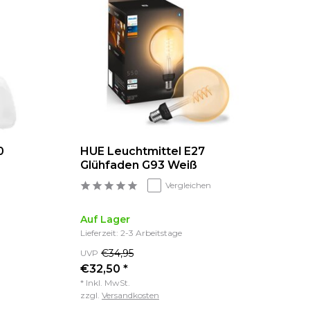
0
HUE Leuchtmittel E27
Glühfaden G93 Weiß
Vergleichen
Auf Lager
Lieferzeit: 2-3 Arbeitstage
€34,95
UVP
€32,50 *
* Inkl. MwSt.
zzgl.
Versandkosten