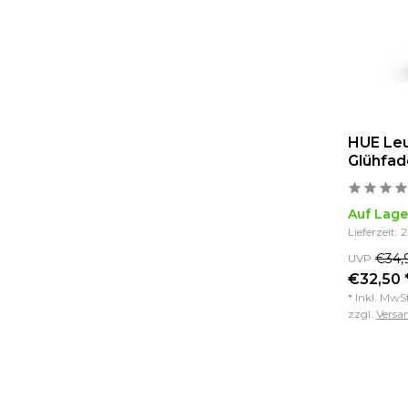
HUE Leu
Glühfa
Auf Lage
Lieferzeit: 
€34,
UVP
€32,50 
* Inkl. MwS
zzgl.
Versa