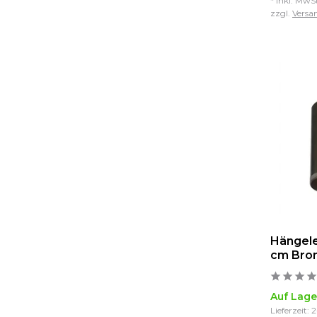
* Inkl. MwS
zzgl.
Versa
Hängele
cm Bron
Auf Lage
Lieferzeit: 