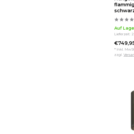
flammig
schwar
Auf Lage
Lieferzeit: 
€749,95
* Inkl. MwS
zzgl.
Versa