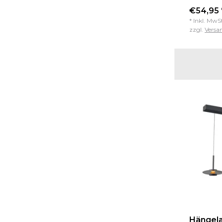
€54,95 
* Inkl. MwS
zzgl.
Versa
Hängel