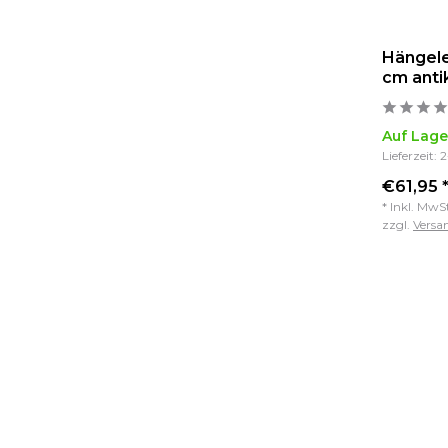
Hängele
cm anti
Auf Lage
Lieferzeit: 
€61,95 
* Inkl. MwS
zzgl.
Versa