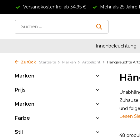
Versandkostenfrei ab 34,95 €
Mehr als 25 Jahre 
Innenbeleuchtung
Zurück
Startseite
Marken
Artdelight
Hängeleuchte Artd
Hän
Marken
Prijs
Unabhängi
Zuhause 
Marken
und folg
Lesen Si
Farbe
Stil
48 produ