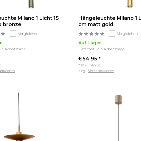
uchte Milano 1 Licht 15
Hängeleuchte Milano 1 L
k bronze
cm matt gold
Vergleichen
Vergleichen
r
Auf Lager
2-3 Arbeitstage
Lieferzeit: 2-3 Arbeitstage
*
€54,95 *
t.
* Inkl. MwSt.
ndkosten
zzgl.
Versandkosten