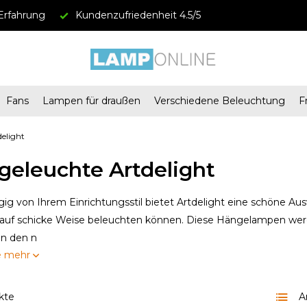
Erfahrung
Kundenzufriedenheit 4.5/5
Fans
Lampen für draußen
Verschiedene Beleuchtung
F
elight
geleuchte Artdelight
g von Ihrem Einrichtungsstil bietet Artdelight eine schöne Au
auf schicke Weise beleuchten können. Diese Hängelampen werde
en den n
e mehr
kte
A