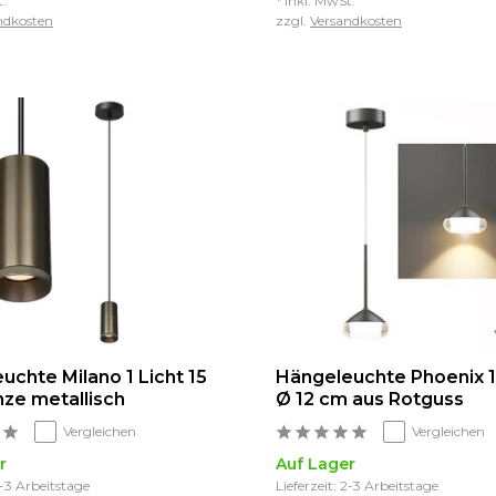
t.
* Inkl. MwSt.
ndkosten
zzgl.
Versandkosten
uchte Milano 1 Licht 15
Hängeleuchte Phoenix 1
ze metallisch
Ø 12 cm aus Rotguss
Vergleichen
Vergleichen
r
Auf Lager
2-3 Arbeitstage
Lieferzeit: 2-3 Arbeitstage