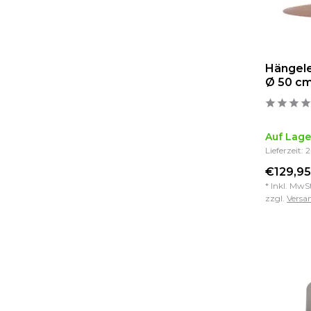
Hängele
Ø 50 cm
Auf Lage
Lieferzeit: 
€129,95
* Inkl. MwS
zzgl.
Versa