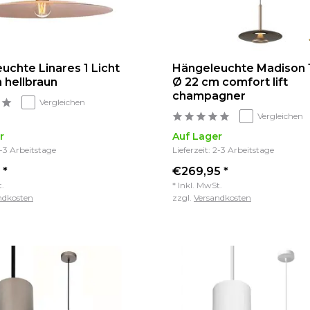
uchte Linares 1 Licht
Hängeleuchte Madison 1
 hellbraun
Ø 22 cm comfort lift
champagner
Vergleichen
Vergleichen
r
Auf Lager
2-3 Arbeitstage
Lieferzeit: 2-3 Arbeitstage
 *
€269,95 *
t.
* Inkl. MwSt.
ndkosten
zzgl.
Versandkosten