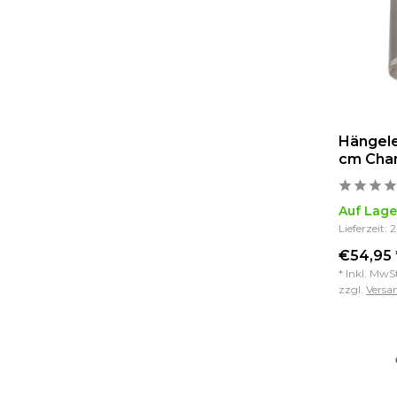
Hängele
cm Cha
Auf Lage
Lieferzeit: 
€54,95 
* Inkl. MwS
zzgl.
Versa