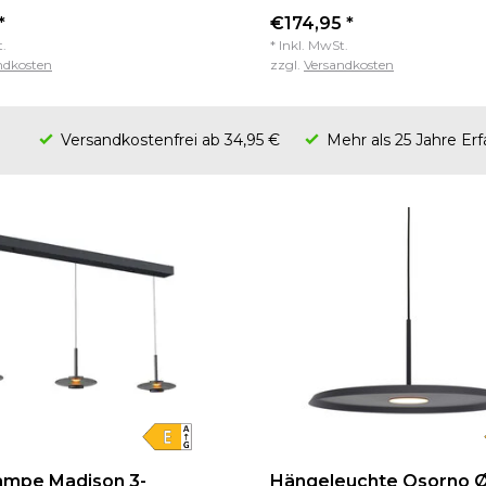
*
€174,95 *
t.
* Inkl. MwSt.
ndkosten
zzgl.
Versandkosten
Versandkostenfrei ab 34,95 €
Mehr als 25 Jahre Er
ampe Madison 3-
Hängeleuchte Osorno Ø