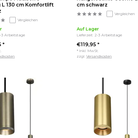
 L 130 cm Komfortlift
cm schwarz
z
Vergleichen
Vergleichen
r
Auf Lager
2-3 Arbeitstage
Lieferzeit: 2-3 Arbeitstage
 *
€119,95 *
t.
* Inkl. MwSt.
ndkosten
zzgl.
Versandkosten