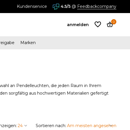
Kundenservice
4.5/5
@
Feedbackcompany
0
anmelden
reigabe
Marken
Benutzerkonto
anlegen
Benutzerkonto
swahl an Pendelleuchten, die jeden Raum in Ihrem
anlegen
n sorgfältig aus hochwertigen Materialien gefertigt
nzeigen:
Sortieren nach: