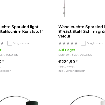
chte Sparkled light
Wandleuchte Sparkled l
Stahlschirm Kunststoff
8145st Stahl Schirm grü
velour
Vergleichen
Vergleichen
r
Auf Lager
1-2 Arbeitstage
Lieferzeit: 1-2 Arbeitstage
 *
€224,90 *
t.
* Inkl. MwSt.
ndkosten
zzgl.
Versandkosten