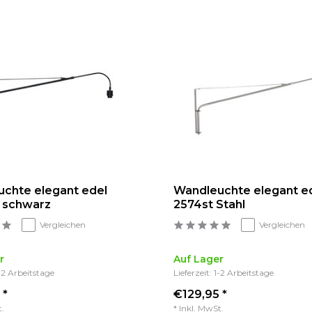
chte elegant edel
Wandleuchte elegant e
 schwarz
2574st Stahl
Vergleichen
Vergleichen
r
Auf Lager
1-2 Arbeitstage
Lieferzeit: 1-2 Arbeitstage
 *
€129,95 *
t.
* Inkl. MwSt.