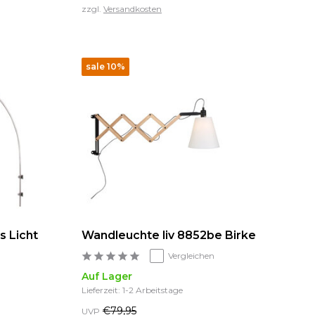
zzgl.
Versandkosten
sale 10%
 Licht
Wandleuchte liv 8852be Birke
Vergleichen
Auf Lager
Lieferzeit: 1-2 Arbeitstage
€79,95
UVP