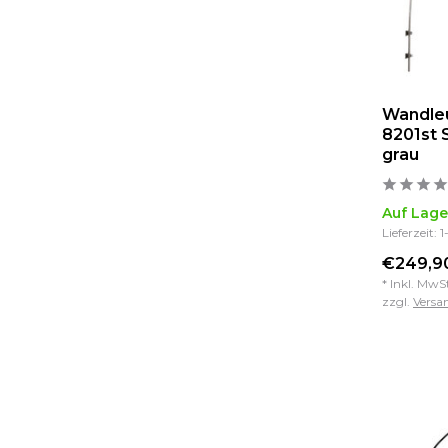
Wandleu
8201st 
grau
Auf Lage
Lieferzeit: 
€249,90
* Inkl. MwS
zzgl.
Versa