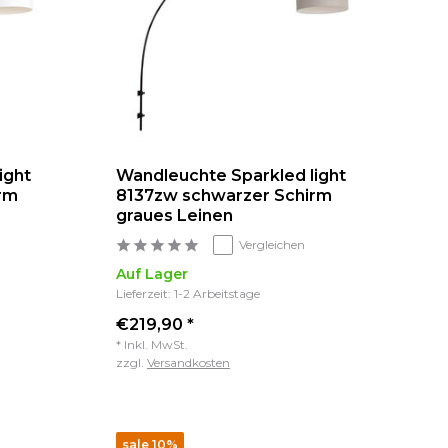
ight
Wandleuchte Sparkled light
rm
8137zw schwarzer Schirm
graues Leinen
Vergleichen
Auf Lager
Lieferzeit: 1-2 Arbeitstage
€219,90 *
* Inkl. MwSt.
zzgl.
Versandkosten
sale 10%