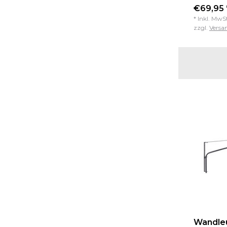
€69,95 
* Inkl. MwS
zzgl.
Versa
Wandleu