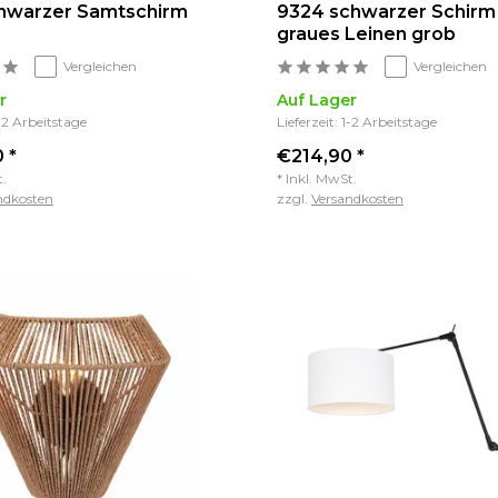
hwarzer Samtschirm
9324 schwarzer Schirm
graues Leinen grob
Vergleichen
Vergleichen
r
Auf Lager
1-2 Arbeitstage
Lieferzeit: 1-2 Arbeitstage
 *
€214,90 *
t.
* Inkl. MwSt.
ndkosten
zzgl.
Versandkosten