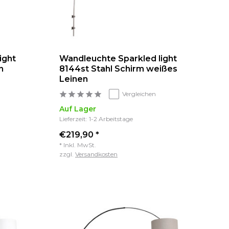
ight
Wandleuchte Sparkled light
n
8144st Stahl Schirm weißes
Leinen
Vergleichen
Auf Lager
Lieferzeit: 1-2 Arbeitstage
€219,90 *
* Inkl. MwSt.
zzgl.
Versandkosten