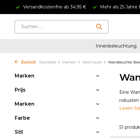
Versandkostenfrei ab 34,95 €
Mehr als 25 Jahre 
Innenbeleuchtung
Zurück
Startseite
Marken
Steinhauer
Wandleuchte Ste
Wan
Marken
Prijs
Eine Wan
robusten
Marken
Lesen Si
Farbe
51 produ
Stil