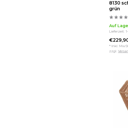
8130 sc
grün
Auf Lage
Lieferzeit: 
€229,90
* Inkl. MwS
zzgl.
Versa