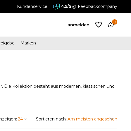
Kundenservice
4.5/5
@
Feedbackcompany
0
anmelden
reigabe
Marken
Benutzerkonto
anlegen
Benutzerkonto
 Die Kollektion besteht aus modernen, klassischen und
anlegen
nzeigen:
Sortieren nach: