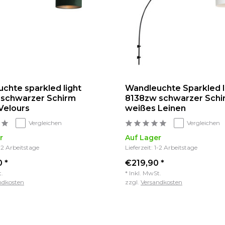
chte sparkled light
Wandleuchte Sparkled l
 schwarzer Schirm
8138zw schwarzer Schi
Velours
weißes Leinen
Vergleichen
Vergleichen
r
Auf Lager
1-2 Arbeitstage
Lieferzeit: 1-2 Arbeitstage
 *
€219,90 *
t.
* Inkl. MwSt.
ndkosten
zzgl.
Versandkosten