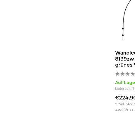
Wandleu
8139zw
grünes 
Auf Lage
Lieferzeit: 
€224,90
* Inkl. MwS
zzgl.
Versa