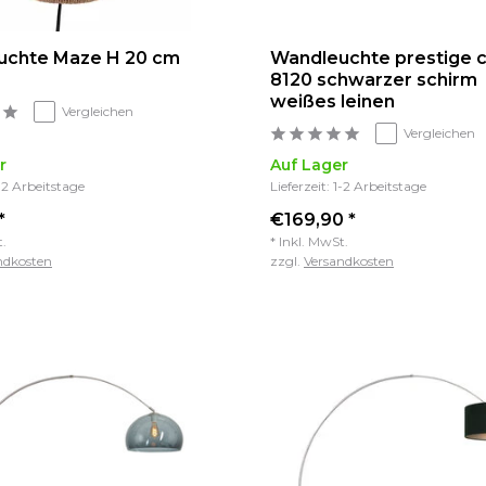
uchte Maze H 20 cm
Wandleuchte prestige c
8120 schwarzer schirm
weißes leinen
Vergleichen
Vergleichen
r
Auf Lager
1-2 Arbeitstage
Lieferzeit: 1-2 Arbeitstage
*
€169,90 *
t.
* Inkl. MwSt.
ndkosten
zzgl.
Versandkosten