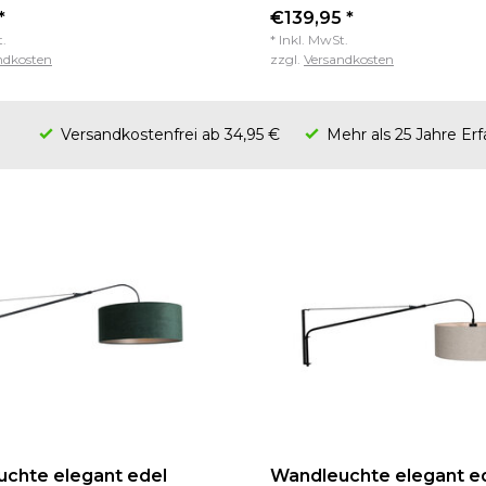
*
€139,95 *
t.
* Inkl. MwSt.
ndkosten
zzgl.
Versandkosten
Versandkostenfrei ab 34,95 €
Mehr als 25 Jahre Er
chte elegant edel
Wandleuchte elegant e