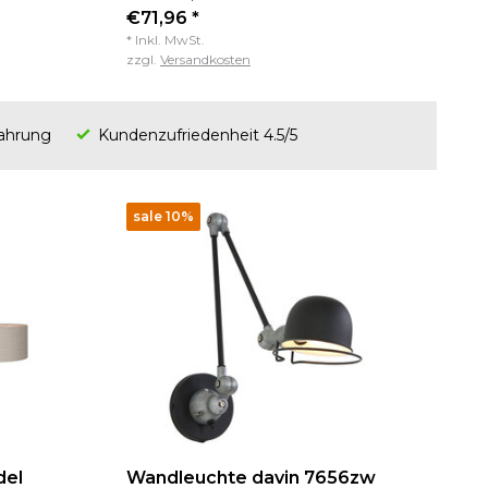
€71,96 *
* Inkl. MwSt.
zzgl.
Versandkosten
fahrung
Kundenzufriedenheit 4.5/5
sale 10%
del
Wandleuchte davin 7656zw