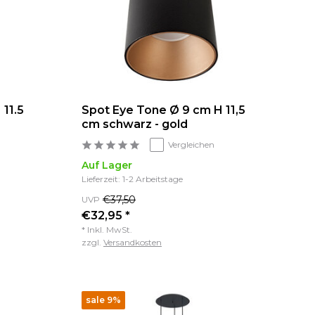
11.5
Spot Eye Tone Ø 9 cm H 11,5
cm schwarz - gold
Vergleichen
Auf Lager
Lieferzeit: 1-2 Arbeitstage
€37,50
UVP
€32,95 *
* Inkl. MwSt.
zzgl.
Versandkosten
sale 9%