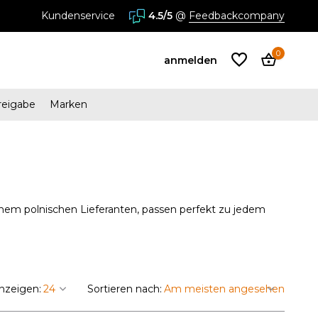
Kundenservice
4.5/5
@
Feedbackcompany
0
anmelden
reigabe
Marken
Benutzerkonto
anlegen
Benutzerkonto
nem polnischen Lieferanten, passen perfekt zu jedem
anlegen
nzeigen:
Sortieren nach: