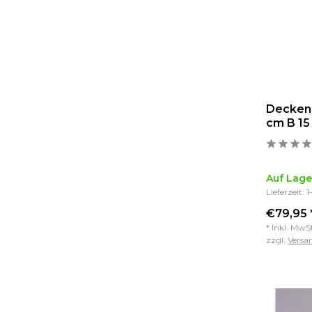
Deckenl
cm B 15
Auf Lage
Lieferzeit: 
€79,95 
* Inkl. MwS
zzgl.
Versa