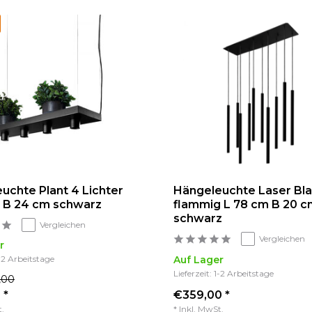
uchte Plant 4 Lichter
Hängeleuchte Laser Bla
 B 24 cm schwarz
flammig L 78 cm B 20 c
schwarz
Vergleichen
Vergleichen
r
1-2 Arbeitstage
Auf Lager
Lieferzeit: 1-2 Arbeitstage
,00
 *
€359,00 *
t.
* Inkl. MwSt.