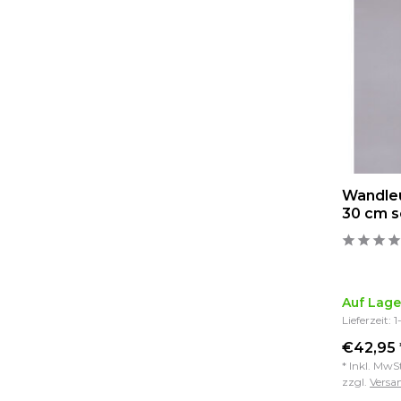
Wandleu
30 cm 
Auf Lage
Lieferzeit: 
€42,95 
* Inkl. MwS
zzgl.
Versa