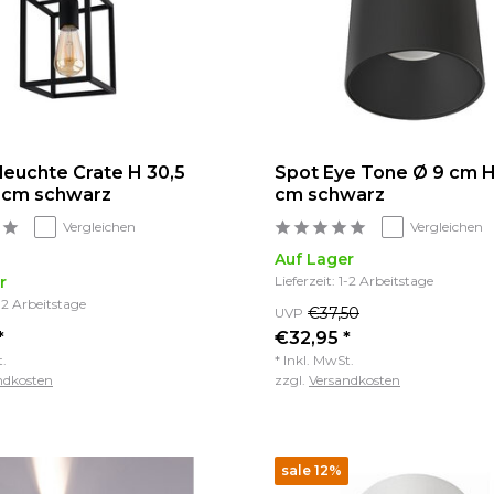
euchte Crate H 30,5
Spot Eye Tone Ø 9 cm H 
 cm schwarz
cm schwarz
Vergleichen
Vergleichen
Auf Lager
r
Lieferzeit: 1-2 Arbeitstage
1-2 Arbeitstage
€37,50
UVP
*
€32,95 *
t.
* Inkl. MwSt.
ndkosten
zzgl.
Versandkosten
sale 12%