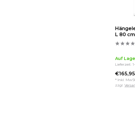
Hängele
L 80 cm
Auf Lage
Lieferzeit: 
€165,95
* Inkl. MwS
zzgl.
Versa