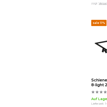
zzgl.
Versa
sale 11%
Schien
8-light
Auf Lage
Lieferzeit: 