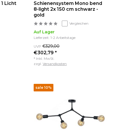
1 Licht
Schienensystem Mono bend
8-light 2x 150 cm schwarz -
gold
Vergleichen
Auf Lager
Lieferzeit: 1-2 Arbeitstage
€329,00
UVP
€302,79 *
* Inkl. MwSt.
zzgl.
Versandkosten
sale 10%