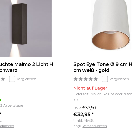
chte Malmo 2 Licht H
Spot Eye Tone Ø 9 cm H 
schwarz
cm weiß - gold
Vergleichen
Vergleichen
Nicht auf Lager
Lieferzeit: Mailen Sie uns oder rufe
r
an.
1-2 Arbeitstage
€37,50
UVP
*
€32,95 *
t.
* Inkl. MwSt.
ndkosten
zzgl.
Versandkosten