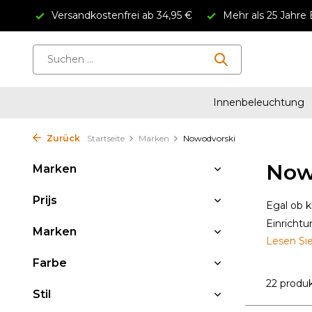
Versandkostenfrei ab 34,95 €
Mehr als 25 Jahre 
Innenbeleuchtung
Zurück
Startseite
Marken
Nowodvorski
Now
Marken
Prijs
Egal ob 
Einrichtu
Marken
Lesen Si
Farbe
22 produ
Stil