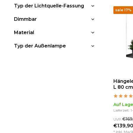
Typ der Lichtquelle-Fassung
sale 17%
Dimmbar
Material
Typ der Außenlampe
Hängele
L 80 cm
Auf Lage
Lieferzeit: 
€169
UVP
€139,90
* Inkl. MwS