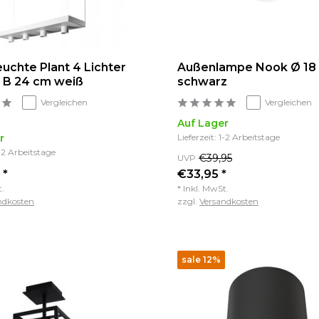
uchte Plant 4 Lichter
Außenlampe Nook Ø 18
 B 24 cm weiß
schwarz
Vergleichen
Vergleichen
Auf Lager
r
Lieferzeit: 1-2 Arbeitstage
1-2 Arbeitstage
€39,95
UVP
 *
€33,95 *
t.
* Inkl. MwSt.
ndkosten
zzgl.
Versandkosten
sale 12%