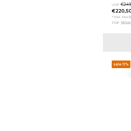
€249
UVP
€220,50
* Inkl. MwS
zzgl.
Versa
sale 11%