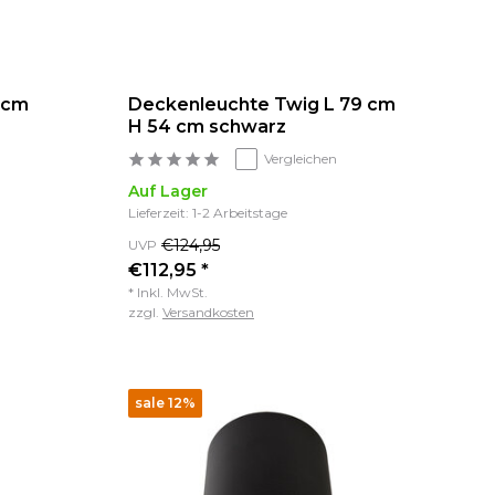
 cm
Deckenleuchte Twig L 79 cm
H 54 cm schwarz
Vergleichen
Auf Lager
Lieferzeit: 1-2 Arbeitstage
€124,95
UVP
€112,95 *
* Inkl. MwSt.
zzgl.
Versandkosten
sale 12%