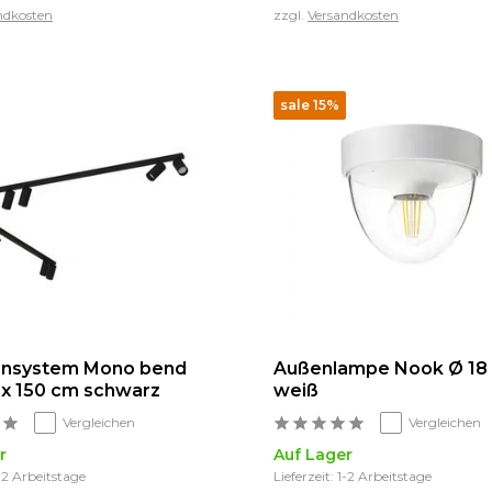
ndkosten
zzgl.
Versandkosten
sale 15%
ensystem Mono bend
Außenlampe Nook Ø 18
 2x 150 cm schwarz
weiß
Vergleichen
Vergleichen
r
Auf Lager
1-2 Arbeitstage
Lieferzeit: 1-2 Arbeitstage