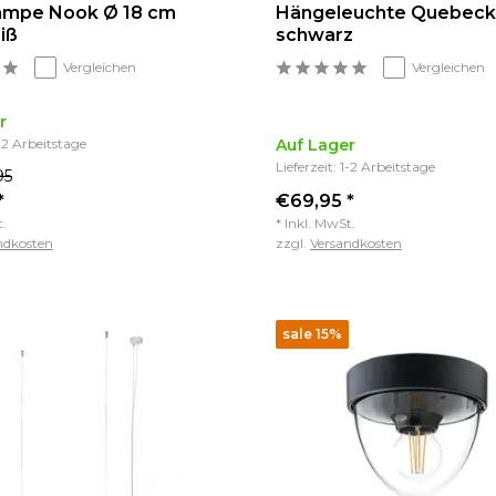
ampe Nook Ø 18 cm
Hängeleuchte Quebeck 
iß
schwarz
Vergleichen
Vergleichen
r
1-2 Arbeitstage
Auf Lager
Lieferzeit: 1-2 Arbeitstage
95
*
€69,95 *
t.
* Inkl. MwSt.
ndkosten
zzgl.
Versandkosten
sale 15%