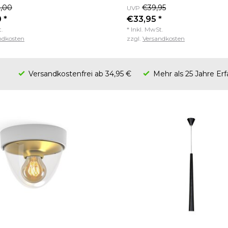
,00
€39,95
UVP
 *
€33,95 *
t.
* Inkl. MwSt.
ndkosten
zzgl.
Versandkosten
Versandkostenfrei ab 34,95 €
Mehr als 25 Jahre Er