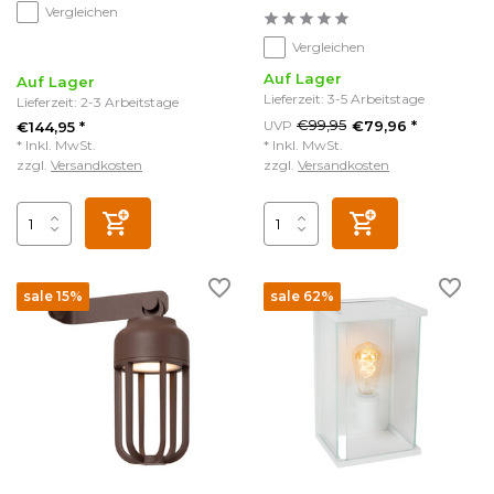
Vergleichen
Vergleichen
Auf Lager
Auf Lager
Lieferzeit: 3-5 Arbeitstage
Lieferzeit: 2-3 Arbeitstage
€99,95
UVP
€79,96 *
€144,95 *
* Inkl. MwSt.
* Inkl. MwSt.
zzgl.
Versandkosten
zzgl.
Versandkosten
sale 15%
sale 62%