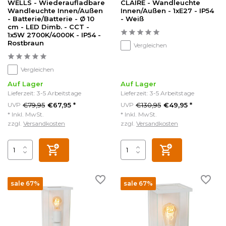
WELLS - Wiederaufladbare
CLAIRE - Wandleuchte
Wandleuchte Innen/Außen
Innen/Außen - 1xE27 - IP54
- Batterie/Batterie - Ø 10
- Weiß
cm - LED Dimb. - CCT -
1x5W 2700K/4000K - IP54 -
Rostbraun
Vergleichen
Vergleichen
Auf Lager
Auf Lager
Lieferzeit: 3-5 Arbeitstage
Lieferzeit: 3-5 Arbeitstage
€79,95
€130,95
UVP
€67,95 *
UVP
€49,95 *
* Inkl. MwSt.
* Inkl. MwSt.
zzgl.
Versandkosten
zzgl.
Versandkosten
sale 67%
sale 67%