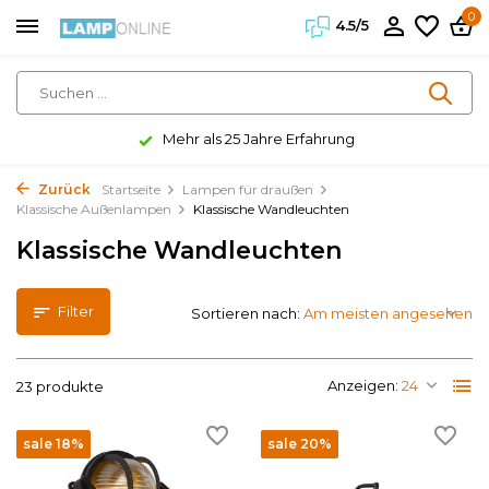
0
4.5/5
Kundenzufriedenheit 4.5/5
Zurück
Startseite
Lampen für draußen
Klassische Außenlampen
Klassische Wandleuchten
Klassische Wandleuchten
Filter
Sortieren nach:
Anzeigen:
23 produkte
sale 18%
sale 20%