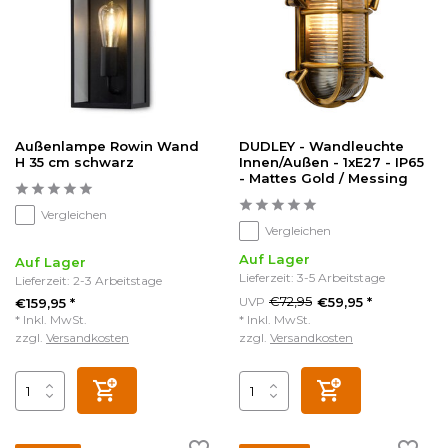
Außenlampe Rowin Wand
DUDLEY - Wandleuchte
H 35 cm schwarz
Innen/Außen - 1xE27 - IP65
- Mattes Gold / Messing
Vergleichen
Vergleichen
Auf Lager
Auf Lager
Lieferzeit: 3-5 Arbeitstage
Lieferzeit: 2-3 Arbeitstage
€72,95
UVP
€59,95 *
€159,95 *
* Inkl. MwSt.
* Inkl. MwSt.
zzgl.
Versandkosten
zzgl.
Versandkosten