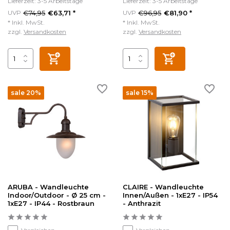
Lieferzeit: 3-5 Arbeitstage
Lieferzeit: 3-5 Arbeitstage
€74,95
€96,95
UVP
€63,71 *
UVP
€81,90 *
* Inkl. MwSt.
* Inkl. MwSt.
zzgl.
Versandkosten
zzgl.
Versandkosten
sale 20%
sale 15%
ARUBA - Wandleuchte
CLAIRE - Wandleuchte
Indoor/Outdoor - Ø 25 cm -
Innen/Außen - 1xE27 - IP54
1xE27 - IP44 - Rostbraun
- Anthrazit