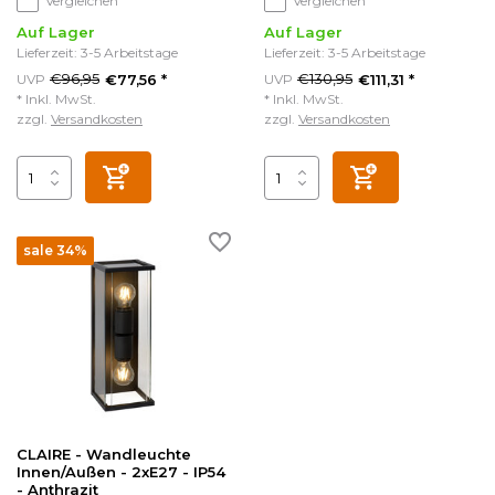
Vergleichen
Vergleichen
Auf Lager
Auf Lager
Lieferzeit: 3-5 Arbeitstage
Lieferzeit: 3-5 Arbeitstage
€96,95
€130,95
UVP
€77,56 *
UVP
€111,31 *
* Inkl. MwSt.
* Inkl. MwSt.
zzgl.
Versandkosten
zzgl.
Versandkosten
sale 34%
CLAIRE - Wandleuchte
Innen/Außen - 2xE27 - IP54
- Anthrazit