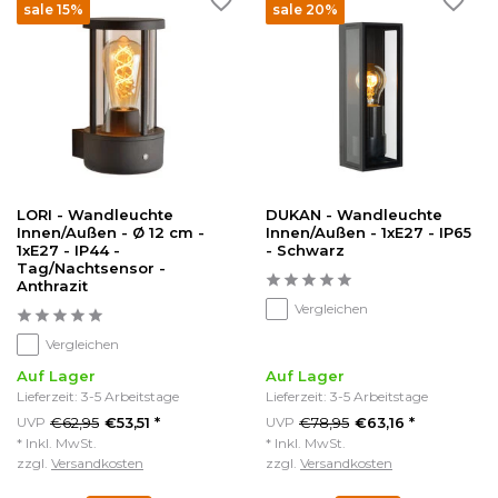
sale 15%
sale 20%
LORI - Wandleuchte
DUKAN - Wandleuchte
Innen/Außen - Ø 12 cm -
Innen/Außen - 1xE27 - IP65
1xE27 - IP44 -
- Schwarz
Tag/Nachtsensor -
Anthrazit
Vergleichen
Vergleichen
Auf Lager
Auf Lager
Lieferzeit: 3-5 Arbeitstage
Lieferzeit: 3-5 Arbeitstage
€62,95
€78,95
UVP
€53,51 *
UVP
€63,16 *
* Inkl. MwSt.
* Inkl. MwSt.
zzgl.
Versandkosten
zzgl.
Versandkosten