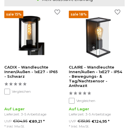
sale 15%
sale 18%
CADIX - Wandleuchte
CLAIRE - Wandleuchte
Innen/Außen - 1xE27 - IP65
Innen/Außen - 1xE27 - IP54
- Schwarz
- Bewegungs- &
Tag/Nachtsensor -
Anthrazit
Vergleichen
Vergleichen
Auf Lager
Auf Lager
Lieferzeit: 3-5 Arbeitstage
Lieferzeit: 3-5 Arbeitstage
€104,95
€151,95
UVP
€89,21 *
UVP
€124,95 *
* Inkl. MwSt.
* Inkl. MwSt.