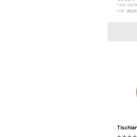
* Inkl. MwS
zzgl.
Versa
Tischla