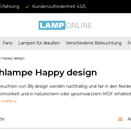
Erfahrung
Kundenzufriedenheit 4.5/5
Fans
Lampen für draußen
Verschiedene Beleuchtung
F
e Happy design
chlampe Happy design
hleuchten von Blij design werden nachhaltig und fair in den Niede
schnörkelt und in natürlichem oder geschwärztem MDF erhältlic
e mehr
kte
A