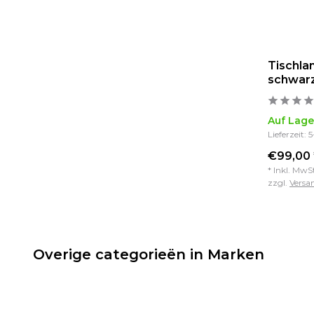
Tischla
schwar
Auf Lage
Lieferzeit: 
€99,00 
* Inkl. MwS
zzgl.
Versa
Overige categorieën in Marken