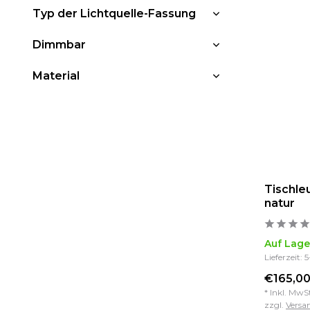
Typ der Lichtquelle-Fassung
Dimmbar
Material
Tischle
natur
Auf Lage
Lieferzeit: 
€165,00
* Inkl. MwS
zzgl.
Versa