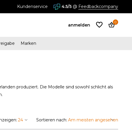
Kundenservice
4.5/5
@
Feedbackcompany
0
anmelden
reigabe
Marken
Benutzerkonto
anlegen
Benutzerkonto
rlanden produziert. Die Modelle sind sowohl schlicht als
anlegen
h.
nzeigen:
Sortieren nach: