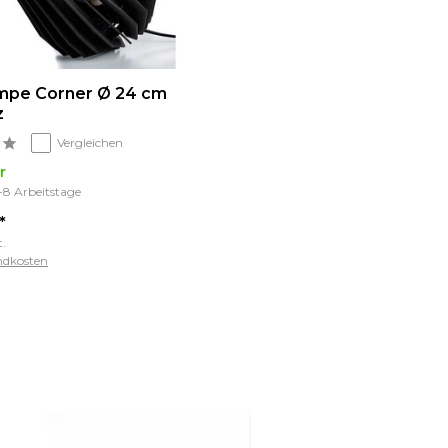
mpe Corner Ø 24 cm
z
Vergleichen
r
5-8 Arbeitstage
*
t.
ndkosten