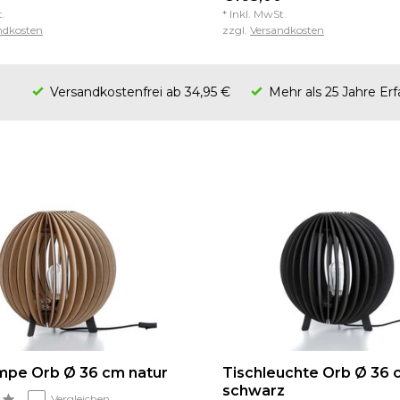
t.
* Inkl. MwSt.
ndkosten
zzgl.
Versandkosten
Versandkostenfrei ab 34,95 €
Mehr als 25 Jahre Er
mpe Orb Ø 36 cm natur
Tischleuchte Orb Ø 36 
schwarz
Vergleichen