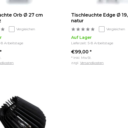
uchte Orb Ø 27 cm
Tischleuchte Edge Ø 19
z
natur
Vergleichen
Vergleichen
r
Auf Lager
5-8 Arbeitstage
Lieferzeit: 5-8 Arbeitstage
*
€99,00 *
t.
* Inkl. MwSt.
ndkosten
zzgl.
Versandkosten