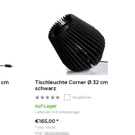
6 cm
Tischleuchte Corner Ø 32 cm
schwarz
Vergleichen
Auf Lager
Lieferzeit: 5-8 Arbeitstage
€165,00 *
* Inkl. MwSt.
zzgl.
Versandkosten