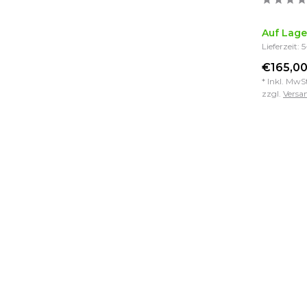
Auf Lage
Lieferzeit: 
€165,00
* Inkl. MwS
zzgl.
Versa