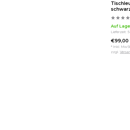
Tischle
schwar
Auf Lage
Lieferzeit: 
€99,00 
* Inkl. MwS
zzgl.
Versa