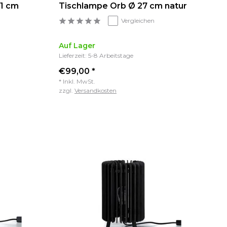
1 cm
Tischlampe Orb Ø 27 cm natur
Vergleichen
Auf Lager
Lieferzeit: 5-8 Arbeitstage
€99,00 *
* Inkl. MwSt.
zzgl.
Versandkosten