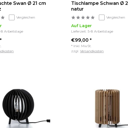
uchte Swan Ø 21 cm
Tischlampe Schwan Ø 2
z
natur
Vergleichen
Vergleichen
r
Auf Lager
5-8 Arbeitstage
Lieferzeit: 5-8 Arbeitstage
*
€99,00 *
t.
* Inkl. MwSt.
ndkosten
zzgl.
Versandkosten