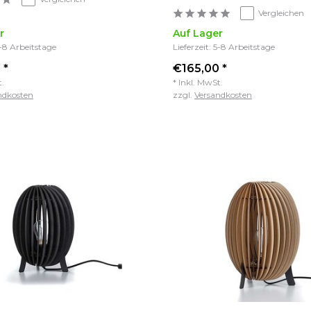
Vergleichen
r
Auf Lager
5-8 Arbeitstage
Lieferzeit: 5-8 Arbeitstage
 *
€165,00 *
t.
* Inkl. MwSt.
ndkosten
zzgl.
Versandkosten