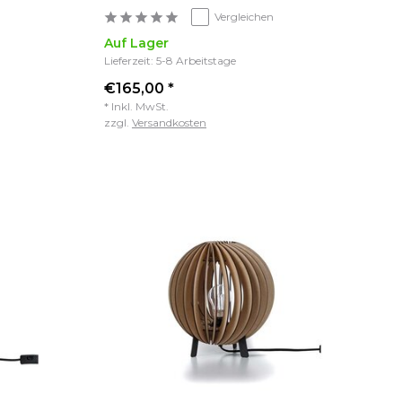
Vergleichen
Auf Lager
Lieferzeit: 5-8 Arbeitstage
€165,00 *
* Inkl. MwSt.
zzgl.
Versandkosten