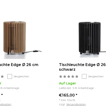
uchte Edge Ø 26 cm
Tischleuchte Edge Ø 2
schwarz
Vergleichen
Vergleichen
r
Auf Lager
5-8 Arbeitstage
Lieferzeit: 5-8 Arbeitstage
 *
€165,00 *
t.
* Inkl. MwSt.
ndkosten
zzgl.
Versandkosten