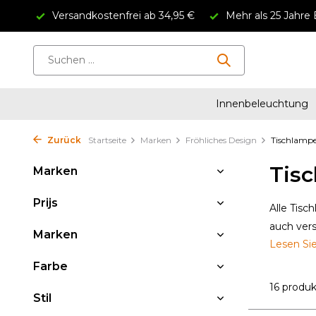
Versandkostenfrei ab 34,95 €
Mehr als 25 Jahre 
Innenbeleuchtung
Zurück
Startseite
Marken
Fröhliches Design
Tischlamp
Tis
Marken
Prijs
Alle Tisc
auch ver
Marken
Lesen Si
Farbe
16 produ
Stil