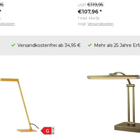
95
€119,95
UVP
*
€107,96 *
t.
* Inkl. MwSt.
ndkosten
zzgl.
Versandkosten
Versandkostenfrei ab 34,95 €
Mehr als 25 Jahre Er