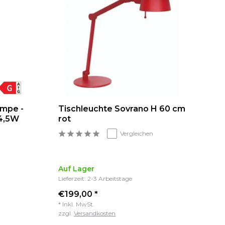
ampe -
Tischleuchte Sovrano H 60 cm
x4,5W
rot
Vergleichen
Auf Lager
Lieferzeit: 2-3 Arbeitstage
€199,00 *
* Inkl. MwSt.
zzgl.
Versandkosten