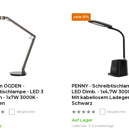
sale 15%
m OGDEN -
PENNY - Schreibtischla
tischlampe - LED 3
LED Dimb. - 1x4,7W 300
 - 1x7W 3000K -
Mit kabellosem Ladeger
en
Schwarz
Vergleichen
Vergleichen
Auf Lager
r
Lieferzeit: 3-5 Arbeitstage