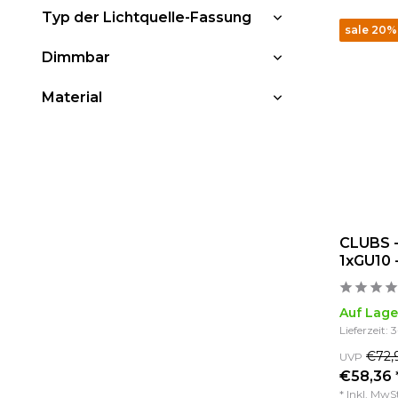
Typ der Lichtquelle-Fassung
sale 20%
Dimmbar
Material
CLUBS -
1xGU10 
Auf Lage
Lieferzeit: 
€72,
UVP
€58,36 
* Inkl. MwS