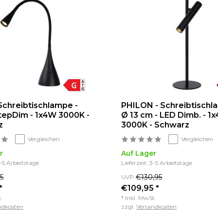
Schreibtischlampe -
PHILON - Schreibtischl
tepDim - 1x4W 3000K -
Ø 13 cm - LED Dimb. - 1
z
3000K - Schwarz
Vergleichen
Vergleichen
r
Auf Lager
3-5 Arbeitstage
Lieferzeit: 3-5 Arbeitstage
5
€130,95
UVP
*
€109,95 *
t.
* Inkl. MwSt.
ndkosten
zzgl.
Versandkosten