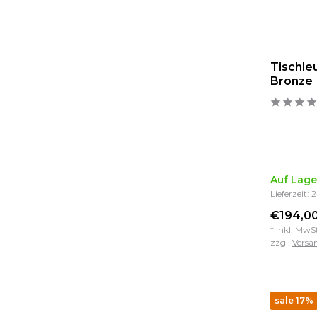
Tischle
Bronze
Auf Lage
Lieferzeit: 
€194,00
* Inkl. MwS
zzgl.
Versa
sale 17%