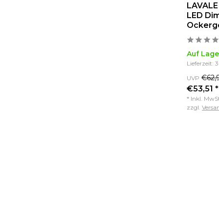
LAVALE 
LED Dim
Ockerg
Auf Lage
Lieferzeit: 
€62,
UVP
€53,51 *
* Inkl. MwS
zzgl.
Versa