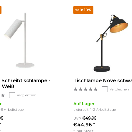
sale 10%
 Schreibtischlampe -
Tischlampe Nove schw
- Weiß
Vergleichen
Vergleichen
r
Auf Lager
3-5 Arbeitstage
Lieferzeit: 1-2 Arbeitstage
95
€49,95
UVP
*
€44,96 *
t.
* Inkl. MwSt.