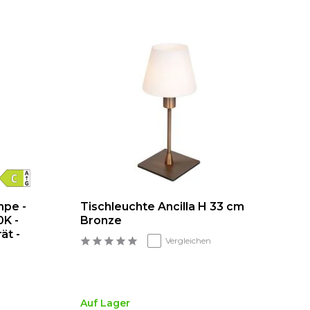
mpe -
Tischleuchte Ancilla H 33 cm
0K -
Bronze
ät -
Vergleichen
Auf Lager