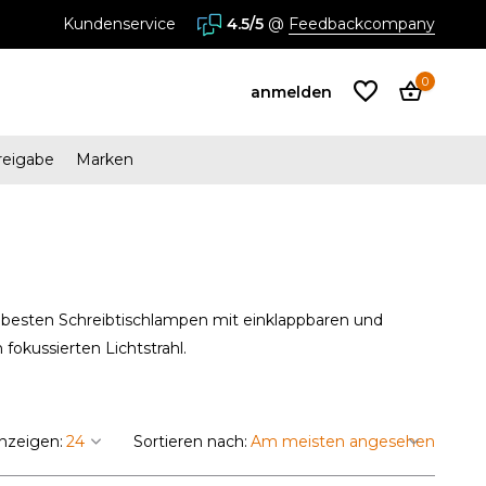
Kundenservice
4.5/5
@
Feedbackcompany
0
anmelden
reigabe
Marken
Benutzerkonto
anlegen
Benutzerkonto
 besten Schreibtischlampen mit einklappbaren und
anlegen
fokussierten Lichtstrahl.
nzeigen:
Sortieren nach: