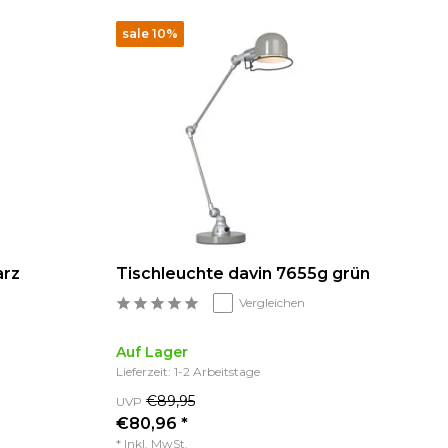
sale 10%
arz
Tischleuchte davin 7655g grün
Vergleichen
Auf Lager
Lieferzeit: 1-2 Arbeitstage
€89,95
UVP
€80,96 *
* Inkl. MwSt.