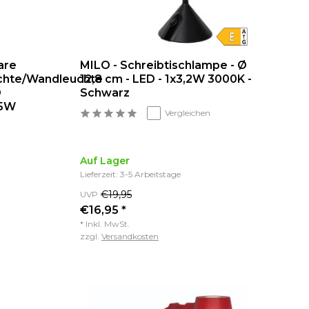
are
MILO - Schreibtischlampe - Ø
chte/Wandleuchte
12,8 cm - LED - 1x3,2W 3000K -
D
Schwarz
.5W
Vergleichen
Auf Lager
Lieferzeit: 3-5 Arbeitstage
€19,95
UVP
€16,95 *
* Inkl. MwSt.
zzgl.
Versandkosten