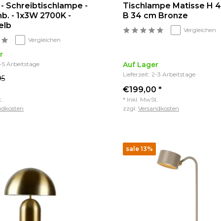
- Schreibtischlampe -
Tischlampe Matisse H 
b. - 1x3W 2700K -
B 34 cm Bronze
elb
Vergleichen
Vergleichen
r
3-5 Arbeitstage
Auf Lager
Lieferzeit: 2-3 Arbeitstage
95
€199,00 *
t.
* Inkl. MwSt.
ndkosten
zzgl.
Versandkosten
sale 13%