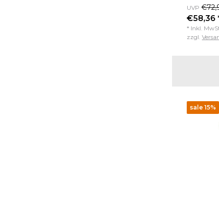
€72,
UVP
€58,36 
* Inkl. MwS
zzgl.
Versa
sale 15%