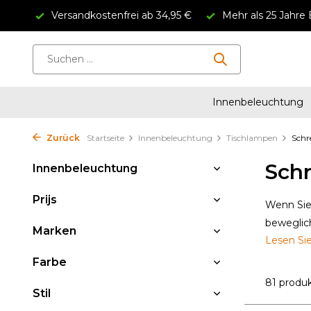
Versandkostenfrei ab 34,95 €
Mehr als 25 Jahre 
Innenbeleuchtung
Zurück
Startseite
Innenbeleuchtung
Tischlampen
Schr
Sch
Innenbeleuchtung
Prijs
Wenn Sie
beweglich
Marken
Lesen Si
Farbe
81 produ
Stil