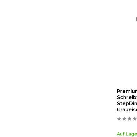
Premiu
Schreib
StepDim
Graueis
Auf Lage