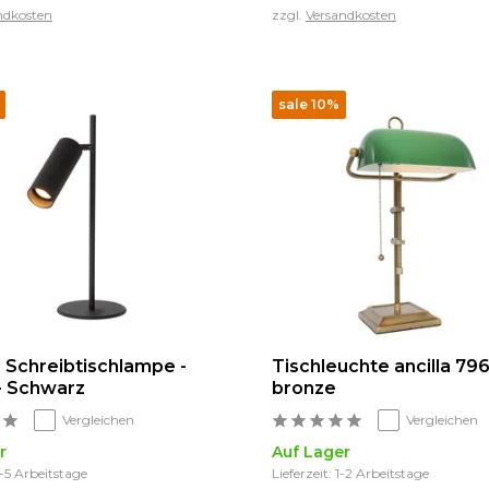
ndkosten
zzgl.
Versandkosten
sale 10%
 Schreibtischlampe -
Tischleuchte ancilla 79
- Schwarz
bronze
Vergleichen
Vergleichen
r
Auf Lager
3-5 Arbeitstage
Lieferzeit: 1-2 Arbeitstage