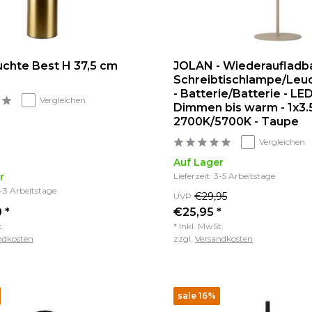
uchte Best H 37,5 cm
JOLAN - Wiederaufladb
Schreibtischlampe/Leu
- Batterie/Batterie - LE
Vergleichen
Dimmen bis warm - 1x3
2700K/5700K - Taupe
Vergleichen
Auf Lager
r
Lieferzeit: 3-5 Arbeitstage
2-3 Arbeitstage
€29,95
UVP
 *
€25,95 *
t.
* Inkl. MwSt.
ndkosten
zzgl.
Versandkosten
sale 16%