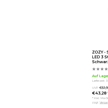
ZOZY - 
LED 3 S
Schwar
Auf Lage
Lieferzeit: 
€51,9
UVP
€43,28 
* Inkl. MwS
zzgl.
Versa