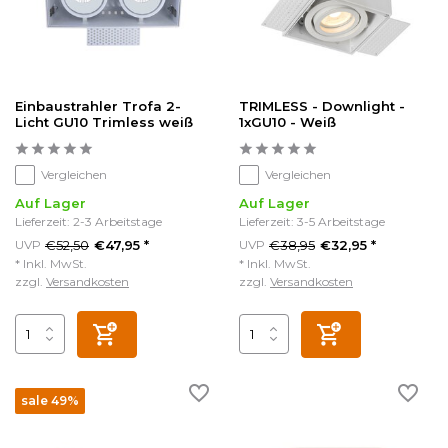
Einbaustrahler Trofa 2-
TRIMLESS - Downlight -
Licht GU10 Trimless weiß
1xGU10 - Weiß
Vergleichen
Vergleichen
Auf Lager
Auf Lager
Lieferzeit: 2-3 Arbeitstage
Lieferzeit: 3-5 Arbeitstage
€52,50
€38,95
UVP
€47,95 *
UVP
€32,95 *
* Inkl. MwSt.
* Inkl. MwSt.
zzgl.
Versandkosten
zzgl.
Versandkosten
sale 49%