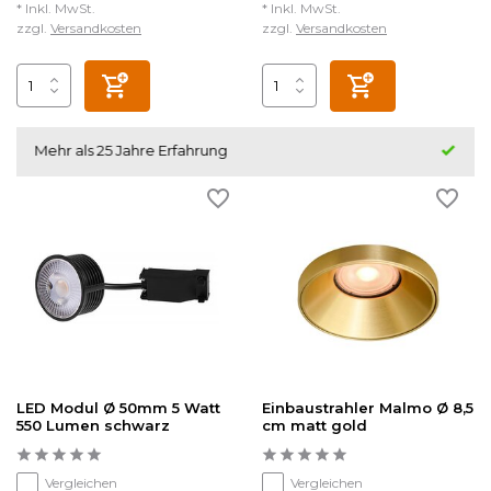
* Inkl. MwSt.
* Inkl. MwSt.
zzgl.
Versandkosten
zzgl.
Versandkosten
Kundenzufriedenheit 4.5/5
LED Modul Ø 50mm 5 Watt
Einbaustrahler Malmo Ø 8,5
550 Lumen schwarz
cm matt gold
Vergleichen
Vergleichen