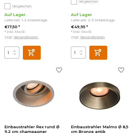
Vergleichen
Vergleichen
Auf Lager
Auf Lager
Lieferzeit: 1-2 Arbeitstage
Lieferzeit: 2-3 Arbeitstage
€17,50 *
€49,95 *
* Inkl. MwSt.
* Inkl. MwSt.
zzgl.
Versandkosten
zzgl.
Versandkosten
Einbaustrahler Rex rund Ø
Einbaustrahler Malmo Ø 8,5
9,2 cm champagner
cm Bronze antik