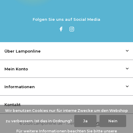
Folgen Sie uns auf Social Media
Über Lamponline
Mein Konto
Informationen
Kontakt
Wir benutzen Cookies nur für interne Zwecke um den Webshop
zu verbessern. Ist das in Ordnung?
Ja
Nein
© 2026 Lamponline.de - Theme By
DMWS
x
Plus+
Für weitere Informationen beachten Sie bitte unsere