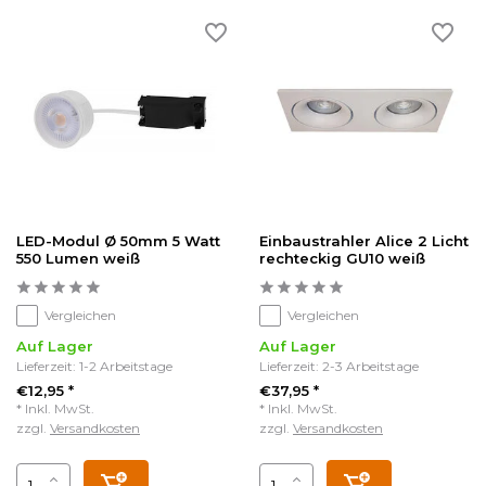
LED-Modul Ø 50mm 5 Watt
Einbaustrahler Alice 2 Licht
550 Lumen weiß
rechteckig GU10 weiß
Vergleichen
Vergleichen
Auf Lager
Auf Lager
Lieferzeit: 1-2 Arbeitstage
Lieferzeit: 2-3 Arbeitstage
€12,95 *
€37,95 *
* Inkl. MwSt.
* Inkl. MwSt.
zzgl.
Versandkosten
zzgl.
Versandkosten