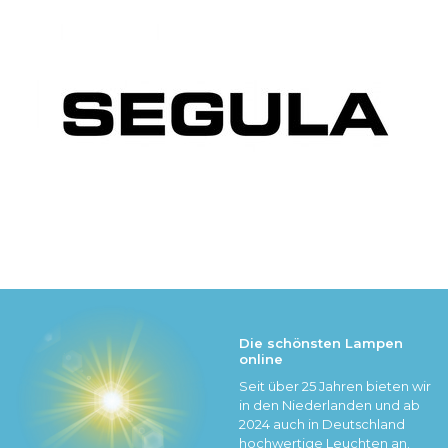
Die schönsten Lampen
online
Seit über 25 Jahren bieten wir
in den Niederlanden und ab
2024 auch in Deutschland
hochwertige Leuchten an.