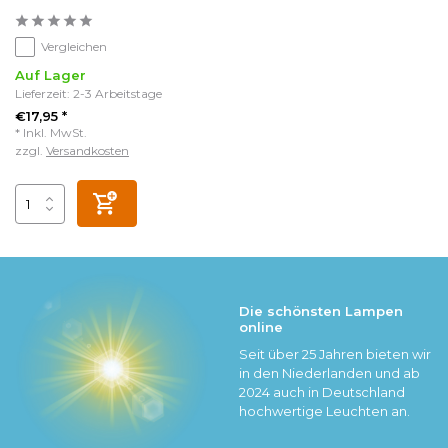
Vergleichen
Auf Lager
Lieferzeit: 2-3 Arbeitstage
€17,95 *
* Inkl. MwSt.
zzgl.
Versandkosten
Die schönsten Lampen
online
Seit über 25 Jahren bieten wir
in den Niederlanden und ab
2024 auch in Deutschland
hochwertige Leuchten an.