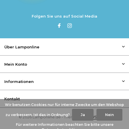
Folgen Sie uns auf Social Media
Über Lamponline
Mein Konto
Informationen
Kontakt
Wir benutzen Cookies nur für interne Zwecke um den Webshop
zu verbessern. Ist das in Ordnung?
Ja
Nein
© 2026 Lamponline.de - Theme By
DMWS
x
Plus+
Für weitere Informationen beachten Sie bitte unsere