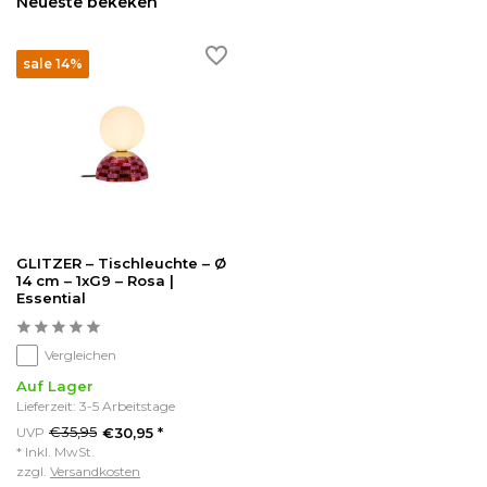
Neueste bekeken
sale 14%
GLITZER – Tischleuchte – Ø
14 cm – 1xG9 – Rosa |
Essential
Vergleichen
Auf Lager
Lieferzeit: 3-5 Arbeitstage
€35,95
UVP
€30,95 *
* Inkl. MwSt.
zzgl.
Versandkosten