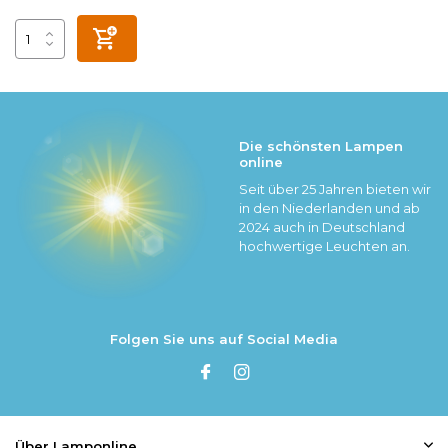
Die schönsten Lampen
online
Seit über 25 Jahren bieten wir
in den Niederlanden und ab
2024 auch in Deutschland
hochwertige Leuchten an.
Folgen Sie uns auf Social Media
Über Lamponline