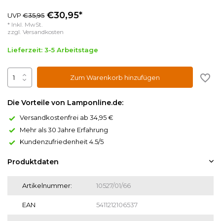
€30,95*
UVP
€35,95
* Inkl. MwSt.
zzgl.
Versandkosten
Lieferzeit: 3-5 Arbeitstage
Zum Warenkorb hinzufügen
Die Vorteile von Lamponline.de:
Versandkostenfrei ab 34,95 €
Mehr als 30 Jahre Erfahrung
Kundenzufriedenheit 4.5/5
Produktdaten
Artikelnummer:
10527/01/66
EAN
5411212106537