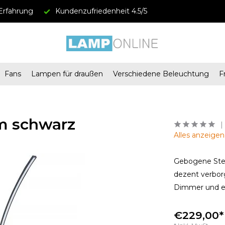
Erfahrung
Kundenzufriedenheit 4.5/5
Fans
Lampen für draußen
Verschiedene Beleuchtung
F
m schwarz
Alles anzeige
Gebogene Stehl
dezent verbor
Dimmer und er
€229,00*