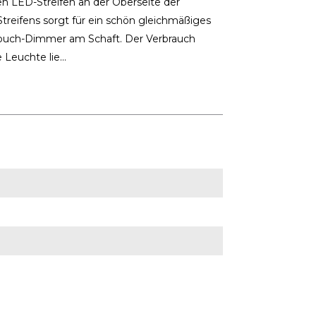
LED-Streifen an der Oberseite der
treifens sorgt für ein schön gleichmäßiges
Touch-Dimmer am Schaft. Der Verbrauch
Leuchte lie...