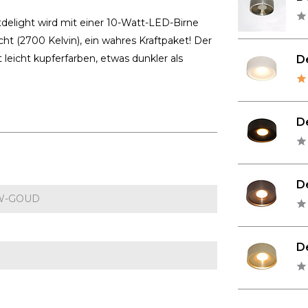
delight wird mit einer 10-Watt-LED-Birne
ht (2700 Kelvin), ein wahres Kraftpaket! Der
 leicht kupferfarben, etwas dunkler als
De
De
De
W-GOUD
De