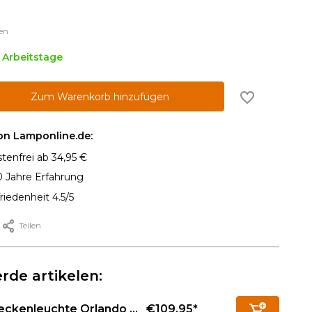
en
3 Arbeitstage
Zum Warenkorb hinzufügen
von Lamponline.de:
tenfrei ab 34,95 €
0 Jahre Erfahrung
iedenheit 4.5/5
Teilen
rde artikelen:
€109,95*
ckenleuchte Orlando ...