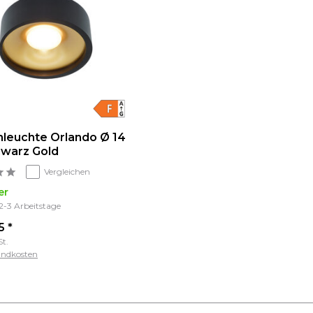
leuchte Orlando Ø 14
warz Gold
Vergleichen
er
 2-3 Arbeitstage
5 *
St.
andkosten