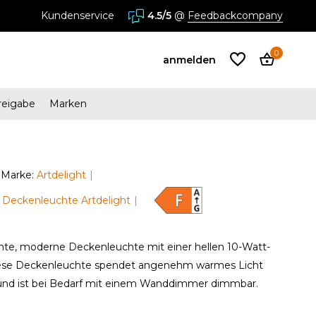
Kundenservice
4.5/5
@
Feedbackcompany
0
anmelden
reigabe
Marken
Benutzerkonto
anlegen
Marke:
Artdelight
n Deckenleuchte Artdelight
Benutzerkonto
anlegen
nte, moderne Deckenleuchte mit einer hellen 10-Watt-
iese Deckenleuchte spendet angenehm warmes Licht
 und ist bei Bedarf mit einem Wanddimmer dimmbar.