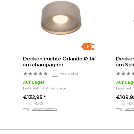
Deckenleuchte Orlando Ø 14
Decken
cm champagner
cm Sch
Vergleichen
Auf Lager
Auf Lag
Lieferzeit: 1-2 Arbeitstage
Lieferzeit:
€132,95 *
€109,9
* Inkl. MwSt.
* Inkl. Mw
zzgl.
Versandkosten
zzgl.
Vers