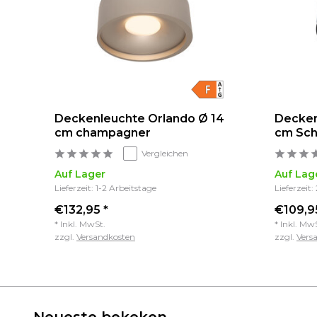
Deckenleuchte Orlando Ø 14
Decken
cm champagner
cm Sch
Vergleichen
Auf Lager
Auf Lag
Lieferzeit: 1-2 Arbeitstage
Lieferzeit:
€132,95 *
€109,9
* Inkl. MwSt.
* Inkl. Mw
zzgl.
Versandkosten
zzgl.
Vers
Neueste bekeken