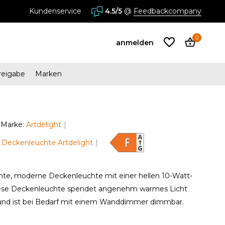
Kundenservice
4.5/5
@
Feedbackcompany
0
anmelden
reigabe
Marken
Benutzerkonto
anlegen
Marke:
Artdelight
n Deckenleuchte Artdelight
Benutzerkonto
anlegen
nte, moderne Deckenleuchte mit einer hellen 10-Watt-
iese Deckenleuchte spendet angenehm warmes Licht
 und ist bei Bedarf mit einem Wanddimmer dimmbar.