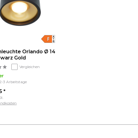
leuchte Orlando Ø 14
warz Gold
Vergleichen
er
 2-3 Arbeitstage
5 *
St.
andkosten