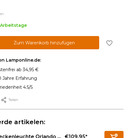
en
2 Arbeitstage
Zum Warenkorb hinzufügen
von Lamponline.de:
tenfrei ab 34,95 €
0 Jahre Erfahrung
iedenheit 4.5/5
Teilen
rde artikelen:
€109,95*
ckenleuchte Orlando ...