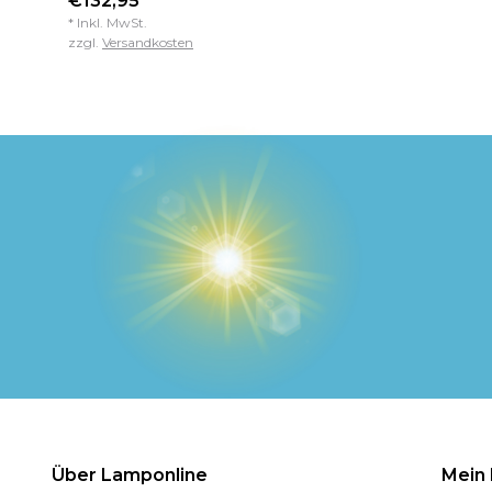
€132,95 *
* Inkl. MwSt.
zzgl.
Versandkosten
Über Lamponline
Mein