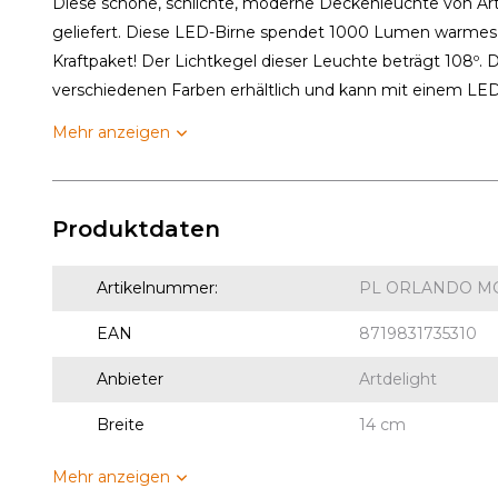
Diese schöne, schlichte, moderne Deckenleuchte von Art
geliefert. Diese LED-Birne spendet 1000 Lumen warmes Li
Kraftpaket! Der Lichtkegel dieser Leuchte beträgt 108º. 
verschiedenen Farben erhältlich und kann mit einem LE
Mehr anzeigen
Produktdaten
Artikelnummer:
PL ORLANDO M
EAN
8719831735310
Anbieter
Artdelight
Breite
14 cm
Mehr anzeigen