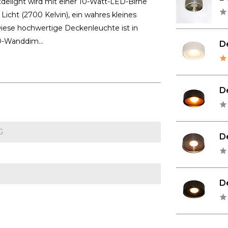
delight wird mit einer 10-Watt-LED-Birne
cht (2700 Kelvin), ein wahres kleines
Diese hochwertige Deckenleuchte ist in
D-Wanddim...
De
De
G
De
De