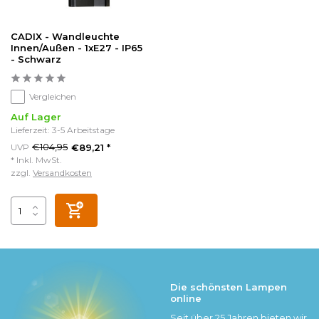
CADIX - Wandleuchte
Innen/Außen - 1xE27 - IP65
- Schwarz
Vergleichen
Auf Lager
Lieferzeit: 3-5 Arbeitstage
€104,95
UVP
€89,21 *
* Inkl. MwSt.
zzgl.
Versandkosten
Die schönsten Lampen
online
Seit über 25 Jahren bieten wir