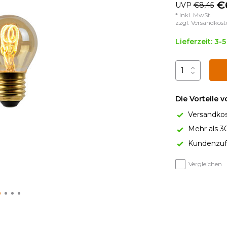
€
UVP
€8,45
* Inkl. MwSt.
zzgl.
Versandkost
Lieferzeit: 3-
Die Vorteile 
Versandkos
Mehr als 3
Kundenzufr
Vergleichen