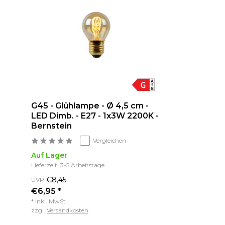
G45 - Glühlampe - Ø 4,5 cm -
LED Dimb. - E27 - 1x3W 2200K -
Bernstein
Vergleichen
Auf Lager
Lieferzeit: 3-5 Arbeitstage
€8,45
UVP
€6,95 *
* Inkl. MwSt.
zzgl.
Versandkosten