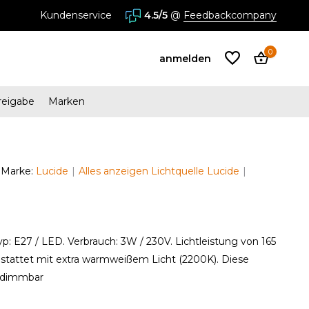
Kundenservice
4.5/5
@
Feedbackcompany
0
anmelden
reigabe
Marken
Benutzerkonto
anlegen
Marke:
Lucide
Alles anzeigen Lichtquelle Lucide
Benutzerkonto
anlegen
p: E27 / LED. Verbrauch: 3W / 230V. Lichtleistung von 165
tattet mit extra warmweißem Licht (2200K). Diese
t dimmbar