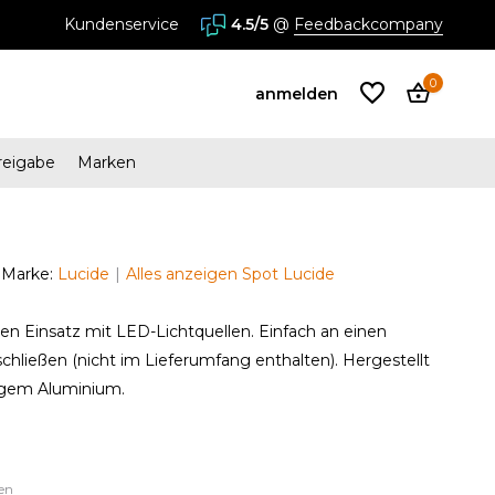
Kundenservice
4.5/5
@
Feedbackcompany
0
anmelden
reigabe
Marken
Benutzerkonto
anlegen
Marke:
Lucide
Alles anzeigen Spot Lucide
Benutzerkonto
en Einsatz mit LED-Lichtquellen. Einfach an einen
anlegen
hließen (nicht im Lieferumfang enthalten). Hergestellt
igem Aluminium.
en