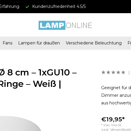
Erfahrung
Kundenzufriedenheit 4.5/5
Fans
Lampen für draußen
Verschiedene Beleuchtung
F
Ø 8 cm – 1xGU10 –
Ringe – Weiß |
Geeignet für d
Dimmer anzusc
aus hochwert
€19,95*
* Inkl. MwSt.
zzgl.
Versandkost