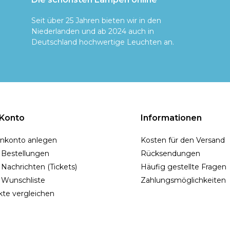
Seit über 25 Jahren bieten wir in den
Niederlanden und ab 2024 auch in
Deutschland hochwertige Leuchten an.
 Konto
Informationen
nkonto anlegen
Kosten für den Versand
 Bestellungen
Rücksendungen
Nachrichten (Tickets)
Häufig gestellte Fragen
 Wunschliste
Zahlungsmöglichkeiten
te vergleichen