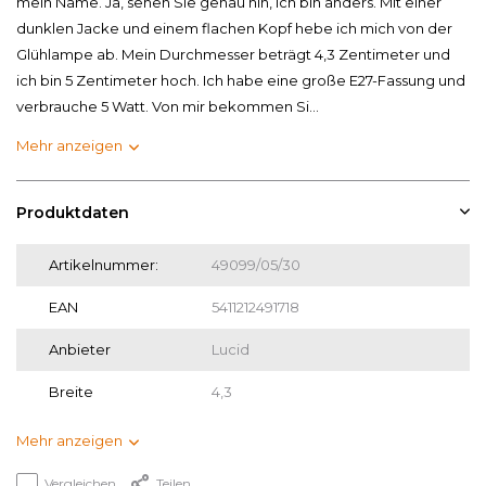
mein Name. Ja, sehen Sie genau hin, ich bin anders. Mit einer
dunklen Jacke und einem flachen Kopf hebe ich mich von der
Glühlampe ab. Mein Durchmesser beträgt 4,3 Zentimeter und
ich bin 5 Zentimeter hoch. Ich habe eine große E27-Fassung und
verbrauche 5 Watt. Von mir bekommen Si...
Mehr anzeigen
Produktdaten
Artikelnummer:
49099/05/30
EAN
5411212491718
Anbieter
Lucid
Breite
4,3
Mehr anzeigen
Vergleichen
Teilen