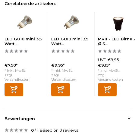
Gerelateerde artikelen:
LED GU10 mini 3,5
LED GU10 mini 3,5
MR11 - LED Birne 
Watt...
Watt...
Ø 3...
UVP
€9,95
€7,50*
€9,95*
€9,15*
* Inkl. MwSt.
* Inkl. MwSt.
* Inkl. MwSt.
zzgl.
zzgl.
zzgl.
Versandkosten
Versandkosten
Versandkosten
Bewertungen
0
/
Based on 0 reviews
5