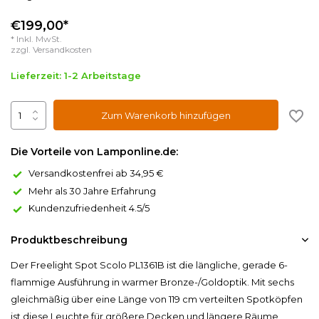
€199,00*
* Inkl. MwSt.
zzgl.
Versandkosten
Lieferzeit: 1-2 Arbeitstage
Zum Warenkorb hinzufügen
Die Vorteile von Lamponline.de:
Versandkostenfrei ab 34,95 €
Mehr als 30 Jahre Erfahrung
Kundenzufriedenheit 4.5/5
Produktbeschreibung
Der Freelight Spot Scolo PL1361B ist die längliche, gerade 6-
flammige Ausführung in warmer Bronze-/Goldoptik. Mit sechs
gleichmäßig über eine Länge von 119 cm verteilten Spotköpfen
ist diese Leuchte für größere Decken und längere Räume