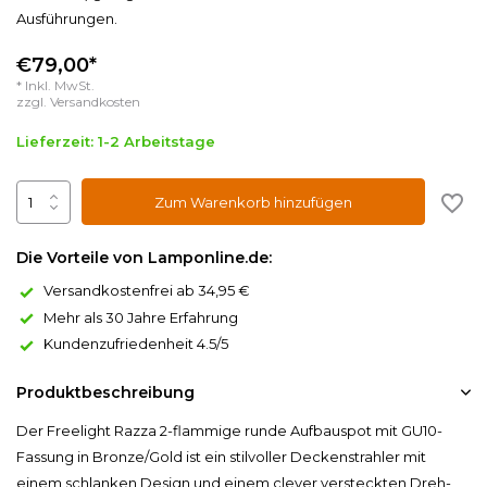
Ausführungen.
€79,00*
* Inkl. MwSt.
zzgl.
Versandkosten
Lieferzeit: 1-2 Arbeitstage
Zum Warenkorb hinzufügen
Die Vorteile von Lamponline.de:
Versandkostenfrei ab 34,95 €
Mehr als 30 Jahre Erfahrung
Kundenzufriedenheit 4.5/5
Produktbeschreibung
Der Freelight Razza 2-flammige runde Aufbauspot mit GU10-
Fassung in Bronze/Gold ist ein stilvoller Deckenstrahler mit
einem schlanken Design und einem clever versteckten Dreh-