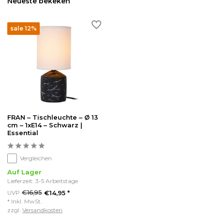
Neueste bekeken
sale 12%
FRAN – Tischleuchte – Ø 13
cm – 1xE14 – Schwarz |
Essential
Vergleichen
Auf Lager
Lieferzeit: 3-5 Arbeitstage
€16,95
UVP
€14,95 *
* Inkl. MwSt.
zzgl.
Versandkosten