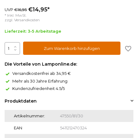
€14,95*
UVP
€16,95
* Inkl. MwSt.
zzgl.
Versandkosten
Lieferzeit: 3-5 Arbeitstage
Zum Warenkorb hinzufügen
Die Vorteile von Lamponline.de:
Versandkostenfrei ab 34,95 €
Mehr als 30 Jahre Erfahrung
Kundenzufriedenheit 4.5/5
Produktdaten
Artikelnummer:
47550/81/30
EAN
5411212470324