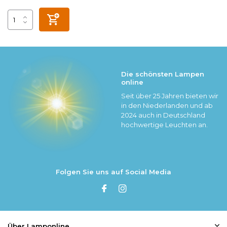
Die schönsten Lampen
online
Seit über 25 Jahren bieten wir
in den Niederlanden und ab
2024 auch in Deutschland
hochwertige Leuchten an.
Folgen Sie uns auf Social Media
Über Lamponline