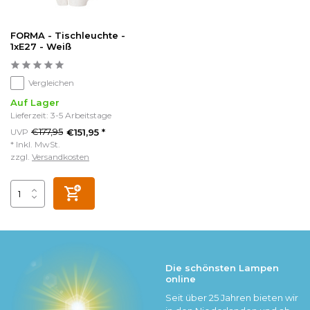
FORMA - Tischleuchte -
1xE27 - Weiß
Vergleichen
Auf Lager
Lieferzeit: 3-5 Arbeitstage
€177,95
UVP
€151,95 *
* Inkl. MwSt.
zzgl.
Versandkosten
Die schönsten Lampen
online
Seit über 25 Jahren bieten wir