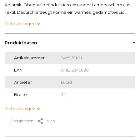
Keramik. Obenauf befindet sich ein runder Lampenschirm aus
Textil. Dadurch erzeugt Forma ein warmes, gedämpftes Lic...
Mehr anzeigen
Produktdaten
Artikelnummer:
34551/81/31
EAN
5411212345820
Anbieter
Lucid
Breite
34
Mehr anzeigen
Vergleichen
Teilen