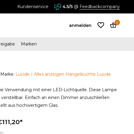
Kundenservice
4.5/5
@
Feedbackcompany
0
anmelden
reigabe
Marken
Benutzerkonto
anlegen
Marke:
Lucide
Alles anzeigen Hängeleuchte Lucide
Benutzerkonto
die Verwendung mit einer LED-Lichtquelle. Diese Lampe
anlegen
e verstellbar. Einfach an einen Dimmer anzuschließen
stellt aus hochwertigem Glas.
€111,20*
en