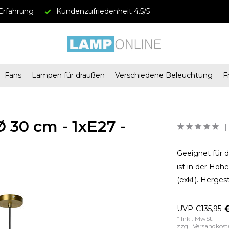
Erfahrung
Kundenzufriedenheit 4.5/5
Fans
Lampen für draußen
Verschiedene Beleuchtung
F
 30 cm - 1xE27 -
Geeignet für 
ist in der Höh
(exkl.). Herge
UVP
€135,95
* Inkl. MwSt.
zzgl.
Versandkost