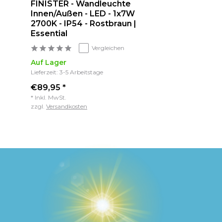
FINISTER - Wandleuchte
Innen/Außen - LED - 1x7W
2700K - IP54 - Rostbraun |
Essential
Vergleichen
Auf Lager
Lieferzeit: 3-5 Arbeitstage
€89,95 *
* Inkl. MwSt.
zzgl.
Versandkosten