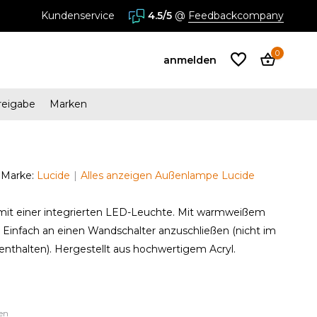
i ab 34,95 €
Kundenservice
Mehr als 25 Jahre Erfahrung
4.5/5
@
Feedbackcompany
0
anmelden
reigabe
Marken
Benutzerkonto
anlegen
Marke:
Lucide
Alles anzeigen Außenlampe Lucide
Benutzerkonto
mit einer integrierten LED-Leuchte. Mit warmweißem
anlegen
. Einfach an einen Wandschalter anzuschließen (nicht im
nthalten). Hergestellt aus hochwertigem Acryl.
en