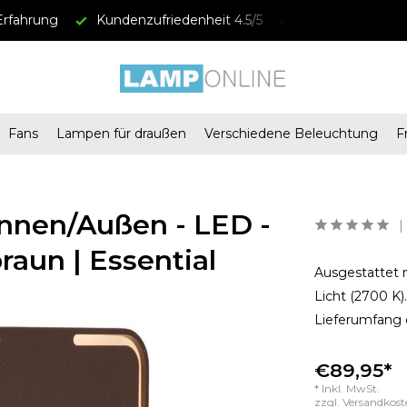
Erfahrung
Kundenzufriedenheit 4.5/5
Versandkostenfre
Fans
Lampen für draußen
Verschiedene Beleuchtung
F
nnen/Außen - LED -
raun | Essential
Ausgestattet 
Licht (2700 K)
Lieferumfang e
€89,95*
* Inkl. MwSt.
zzgl.
Versandkost