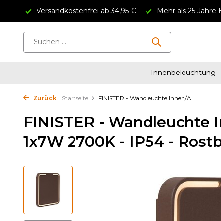
4.5/5
Versandkostenfrei ab 34,95 €
Mehr als 25 Jahre 
Innenbeleuchtung
Zurück
Startseite
FINISTER - Wandleuchte Innen/A...
FINISTER - Wandleuchte I
1x7W 2700K - IP54 - Rostb