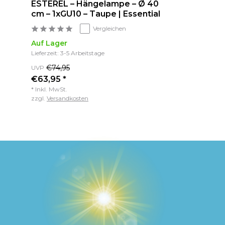
ESTEREL – Hängelampe – Ø 40
cm – 1xGU10 – Taupe | Essential
Vergleichen
Auf Lager
Lieferzeit: 3-5 Arbeitstage
€74,95
UVP
€63,95 *
* Inkl. MwSt.
zzgl.
Versandkosten