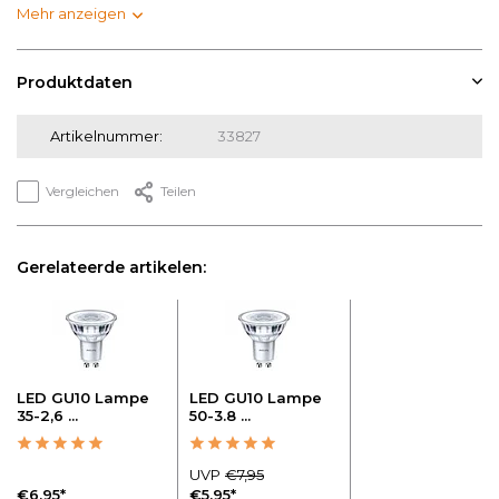
Mehr anzeigen
Produktdaten
Artikelnummer:
33827
Vergleichen
Teilen
Gerelateerde artikelen:
LED GU10 Lampe
LED GU10 Lampe
35-2,6 ...
50-3.8 ...
UVP
€7,95
€6,95*
€5,95*