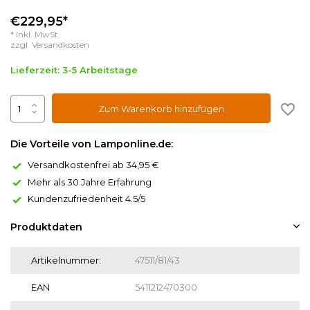
€229,95*
* Inkl. MwSt.
zzgl.
Versandkosten
Lieferzeit: 3-5 Arbeitstage
Zum Warenkorb hinzufügen
Die Vorteile von Lamponline.de:
Versandkostenfrei ab 34,95 €
Mehr als 30 Jahre Erfahrung
Kundenzufriedenheit 4.5/5
Produktdaten
Artikelnummer:
47511/81/43
EAN
5411212470300