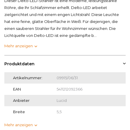
Dieser Delto-LED-Strahler ist eine moderne, leistungsstarke
Röhre, die Ihr Schlafzimmer erhellt. Delto-LED arbeitet
zielgerichtet und mit einem engen Lichtstrahl. Diese Leuchte
hat eine feine, glatte Oberfläche in Weiß. Für diejenigen, die
einen sauberen Strahler für ihr Wohnzimmer wünschen. Die
Lichtquelle von Delto-LED ist eine gedämpfte b...
Mehr anzeigen
Produktdaten
Artikelnummer:
09915/06/31
EAN
5411212092366
Anbieter
Lucid
Breite
5,5
Mehr anzeigen