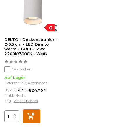
DELTO - Deckenstrahler -
Ø 5,5 cm - LED Dim to
warm - GU10 - 1x5W
2200K/3000K - Weiß
Vergleichen
Auf Lager
Lieferzeit: 3-5 Arbeitstage
€30,95
UVP
€24,76 *
* Inkl. MwSt.
zzgl.
Versandkosten