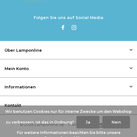
Folgen Sie uns auf Social Media
Über Lamponline
Mein Konto
Informationen
Kontakt
Wir benutzen Cookies nur für interne Zwecke um den Webshop
zu verbessern. Ist das in Ordnung?
Ja
Nein
© 2026 Lamponline.de - Theme By
DMWS
x
Plus+
Für weitere Informationen beachten Sie bitte unsere