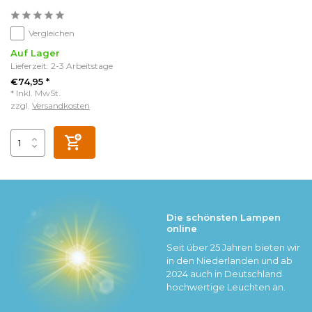
Vergleichen
Auf Lager
Lieferzeit: 2-3 Arbeitstage
€74,95 *
* Inkl. MwSt.
zzgl.
Versandkosten
Die schönsten Lampen
online
Seit über 25 Jahren bieten wir
in den Niederlanden und ab
2024 auch in Deutschland
hochwertige Leuchten an.