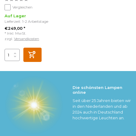
Vergleichen
Auf Lager
Lieferzeit: 1-2 Arbeitstage
€249,00 *
* Inkl. MwSt.
zzgl.
Versandkosten
Die schönsten Lampen
online
Seit über 25 Jahren bieten wir
in den Niederlanden und ab
2024 auch in Deutschland
hochwertige Leuchten an.