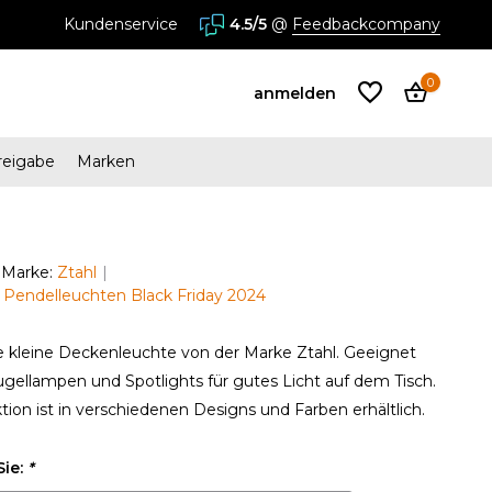
Kundenservice
4.5/5
@
Feedbackcompany
0
anmelden
reigabe
Marken
Benutzerkonto
anlegen
Marke:
Ztahl
n Pendelleuchten Black Friday 2024
Benutzerkonto
anlegen
 kleine Deckenleuchte von der Marke Ztahl. Geeignet
ugellampen und Spotlights für gutes Licht auf dem Tisch.
ktion ist in verschiedenen Designs und Farben erhältlich.
Sie:
*