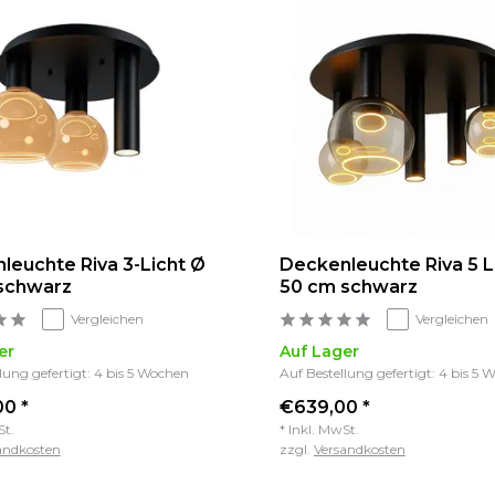
leuchte Riva 3-Licht Ø
Deckenleuchte Riva 5 L
schwarz
50 cm schwarz
Vergleichen
Vergleichen
er
Auf Lager
lung gefertigt: 4 bis 5 Wochen
Auf Bestellung gefertigt: 4 bis 5
0 *
€639,00 *
St.
* Inkl. MwSt.
andkosten
zzgl.
Versandkosten