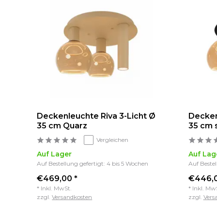
 Ø
Deckenleuchte Riva 3-Licht Ø
Decken
35 cm Quarz
35 cm 
Vergleichen
Auf Lager
Auf Lag
Auf Bestellung gefertigt: 4 bis 5 Wochen
Auf Bestel
€469,00 *
€446,0
* Inkl. MwSt.
* Inkl. Mw
zzgl.
Versandkosten
zzgl.
Vers