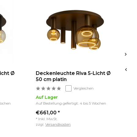
icht Ø
Deckenleuchte Riva 5-Licht Ø
De
50 cm platin
5
Vergleichen
Auf Lager
Au
 Wochen
Auf Bestellung gefertigt: 4 bis 5 Wochen
Auf
€661,00 *
€6
* Inkl. MwSt.
* I
zzgl.
Versandkosten
zz