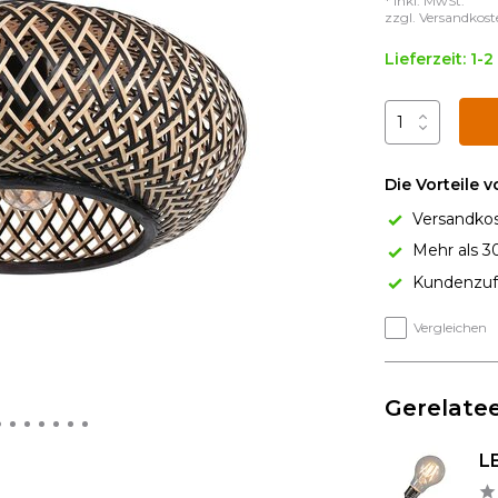
* Inkl. MwSt.
zzgl.
Versandkost
Lieferzeit: 1-
Die Vorteile 
Versandkos
Mehr als 3
Kundenzufr
Vergleichen
Gerelatee
L