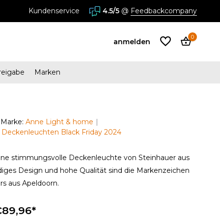
Kundenservice
4.5/5
@
Feedbackcompany
0
anmelden
reigabe
Marken
Benutzerkonto
anlegen
Marke:
Anne Light & home
n Deckenleuchten Black Friday 2024
Benutzerkonto
anlegen
eine stimmungsvolle Deckenleuchte von Steinhauer aus
iges Design und hohe Qualität sind die Markenzeichen
rs aus Apeldoorn.
89,96*