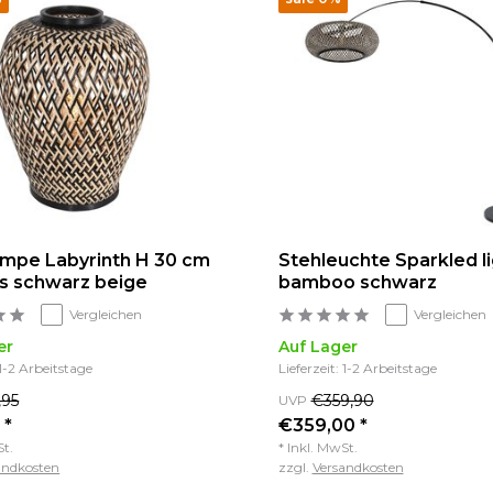
ampe Labyrinth H 30 cm
Stehleuchte Sparkled li
 schwarz beige
bamboo schwarz
Vergleichen
Vergleichen
er
Auf Lager
 1-2 Arbeitstage
Lieferzeit: 1-2 Arbeitstage
,95
€359,90
UVP
 *
€359,00 *
St.
* Inkl. MwSt.
andkosten
zzgl.
Versandkosten