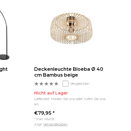
ght
Deckenleuchte Bloeba Ø 40
Ti
cm Bambus beige
B
Vergleichen
Nicht auf Lager
Au
Lieferzeit: Mailen Sie uns oder rufen Sie uns
an.
UV
€79,95 *
€6
* Inkl. MwSt.
* I
zzgl.
Versandkosten
zzg