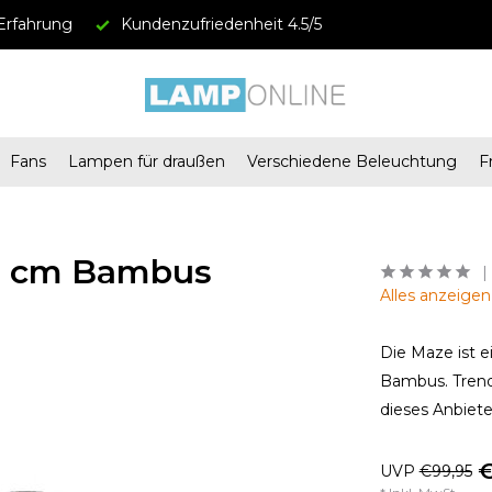
Erfahrung
Kundenzufriedenheit 4.5/5
Fans
Lampen für draußen
Verschiedene Beleuchtung
F
2 cm Bambus
Alles anzeige
Die Maze ist 
Bambus. Trend
dieses Anbiete
€
UVP
€99,95