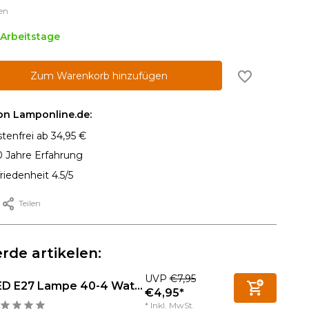
en
2 Arbeitstage
Zum Warenkorb hinzufügen
von Lamponline.de:
tenfrei ab 34,95 €
0 Jahre Erfahrung
iedenheit 4.5/5
Teilen
rde artikelen:
UVP
€7,95
ED E27 Lampe 40-4 Wat...
€4,95*
* Inkl. MwSt.