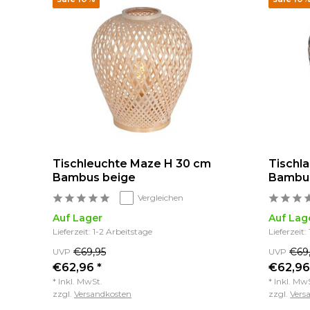
Tischleuchte Maze H 30 cm
Tischl
Bambus beige
Bambus
Vergleichen
Auf Lager
Auf Lag
Lieferzeit: 1-2 Arbeitstage
Lieferzeit:
€69,95
€69
UVP
UVP
€62,96 *
€62,96
* Inkl. MwSt.
* Inkl. Mw
zzgl.
Versandkosten
zzgl.
Vers