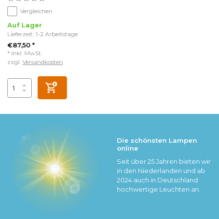
Vergleichen
Auf Lager
Lieferzeit: 1-2 Arbeitstage
€87,50 *
* Inkl. MwSt.
zzgl.
Versandkosten
Die schönsten Lampen
online
Seit über 25 Jahren bieten wir
in den Niederlanden und ab
2024 auch in Deutschland
hochwertige Leuchten an.