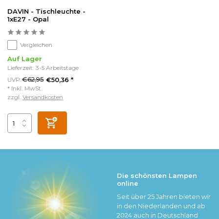
DAVIN - Tischleuchte -
1xE27 - Opal
Vergleichen
Auf Lager
Lieferzeit: 3-5 Arbeitstage
€62,95
UVP
€50,36 *
* Inkl. MwSt.
zzgl.
Versandkosten
Die schönsten Lampen
online
Seit über 25 Jahren bieten wir
in den Niederlanden und ab
2024 auch in Deutschland