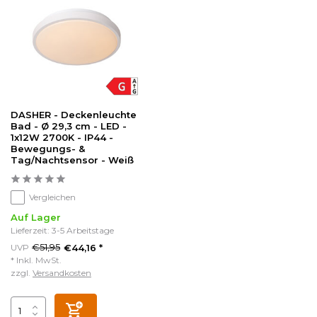
DASHER - Deckenleuchte
Bad - Ø 29,3 cm - LED -
1x12W 2700K - IP44 -
Bewegungs- &
Tag/Nachtsensor - Weiß
Vergleichen
Auf Lager
Lieferzeit: 3-5 Arbeitstage
€51,95
UVP
€44,16 *
* Inkl. MwSt.
zzgl.
Versandkosten