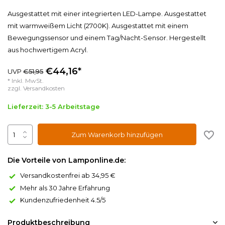
Ausgestattet mit einer integrierten LED-Lampe. Ausgestattet
mit warmweißem Licht (2700K). Ausgestattet mit einem
Bewegungssensor und einem Tag/Nacht-Sensor. Hergestellt
aus hochwertigem Acryl.
€44,16*
UVP
€51,95
* Inkl. MwSt.
zzgl.
Versandkosten
Lieferzeit: 3-5 Arbeitstage
Zum Warenkorb hinzufügen
Die Vorteile von Lamponline.de:
Versandkostenfrei ab 34,95 €
Mehr als 30 Jahre Erfahrung
Kundenzufriedenheit 4.5/5
Produktbeschreibung