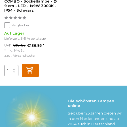
COMBO - Sockellampe - Ø
9 cm - LED - 1x9W 3000K -
IP54 - Schwarz
Vergleichen
Auf Lager
Lieferzeit: 3-5 Arbeitstage
€161,95
UVP
€136,95 *
* Inkl. MwSt.
zzgl.
Versandkosten
Die schönsten Lampen
online
Seit über 25 Jahren bieten wir
in den Niederlanden und ab
2024 auch in Deutschland