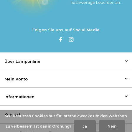
hochwertige Leuchten an.
Folgen Sie uns auf Social Media
Über Lamponline
Mein Konto
Informationen
Kontakt
Wir benutzen Cookies nur für interne Zwecke um den Webshop
zu verbessern. Ist das in Ordnung?
Ja
Nein