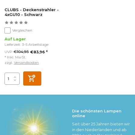
CLUBS - Deckenstrahler -
4xGU10 - Schwarz
Vergleichen
Auf Lager
Lieferzeit: 3-5 Arbeitstage
€104,95
UVP
€83,96 *
* Inkl. MwSt.
zzgl.
Versandkosten
Die schönsten Lampen
online
Seit über 25 Jahren bieten wir
in den Niederlanden und ab