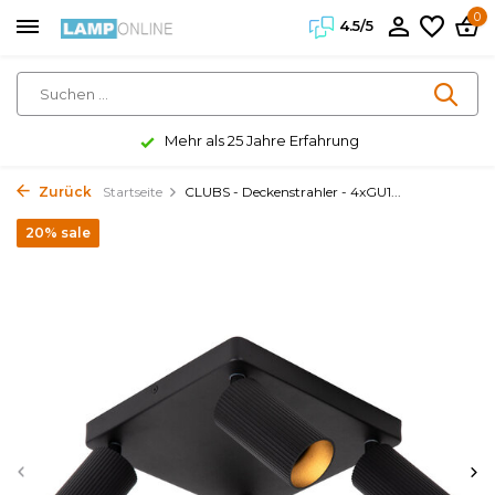
0
4.5/5
Mehr als 25 Jahre Erfahrung
Zurück
Startseite
CLUBS - Deckenstrahler - 4xGU1...
20% sale