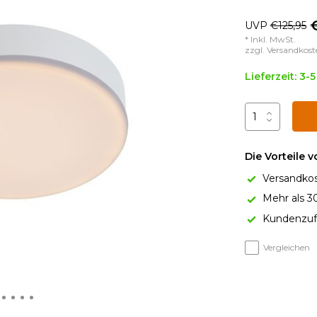
UVP
€125,95
* Inkl. MwSt.
zzgl.
Versandkost
Lieferzeit: 3-
Die Vorteile 
Versandkos
Mehr als 3
Kundenzufr
Vergleichen