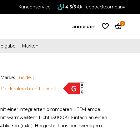
Kundenservice
4.5/5
@
Feedbackcompany
0
anmelden
reigabe
Marken
Benutzerkonto
anlegen
Marke:
Lucide
n Deckenleuchten Lucide
Benutzerkonto
anlegen
mit einer integrierten dimmbaren LED-Lampe.
mit warmweißem Licht (3000K). Einfach an einen
hließen (exkl.). Hergestellt aus hochwertigem