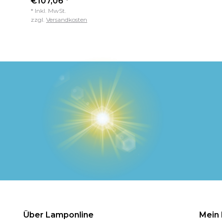
€107,06 *
* Inkl. MwSt.
zzgl.
Versandkosten
Über Lamponline
Mein