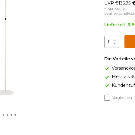
UVP
€135,95
* Inkl. MwSt.
zzgl.
Versandkost
Lieferzeit: 3-
Die Vorteile 
Versandkos
Mehr als 3
Kundenzufr
Vergleichen