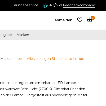
Kundenservice
4.5/5
@
Feedbackcompany
0
anmelden
reigabe
Marken
Benutzerkonto
anlegen
Marke:
Lucide
Alles anzeigen Stehleuchte Lucide
Benutzerkonto
anlegen
mit einer integrierten dimmbaren LED-Lampe.
mit warmweißem Licht (2700K). Dimmbar über den
 an der Lampe. Hergestellt aus hochwertigem Metall.