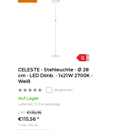
CELESTE - Stehleuchte - Ø 28
cm - LED Dimb. - 1x21W 2700K -
Weiß
Vergleichen
Auf Lager
Lieferzeit: 3-5 Arbeitstage
€135,95
UVP
€115,56 *
* Inkl. MwSt.