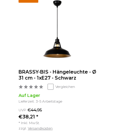
BRASSY-BIS - Hängeleuchte - Ø
31 cm - 1xE27 - Schwarz
Vergleichen
Auf Lager
Lieferzeit: 3-5 Arbeitstage
€44,95
UVP
€38,21 *
* Inkl. MwSt.
zzgl.
Versandkosten