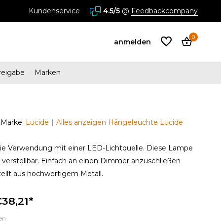
Kundenservice
4.5/5
@
Feedbackcompany
0
anmelden
reigabe
Marken
Benutzerkonto
anlegen
Marke:
Lucide
Alles anzeigen Hängeleuchte Lucide
Benutzerkonto
die Verwendung mit einer LED-Lichtquelle. Diese Lampe
anlegen
e verstellbar. Einfach an einen Dimmer anzuschließen
stellt aus hochwertigem Metall.
38,21*
en