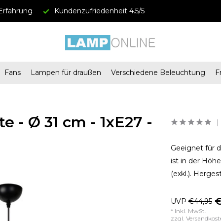
Erfahrung
Kundenzufriedenheit 4.5/5
Fans
Lampen für draußen
Verschiedene Beleuchtung
F
 - Ø 31 cm - 1xE27 -
Geeignet für 
ist in der Höh
(exkl.). Herge
€
UVP
€44,95
* Inkl. MwSt.
zzgl.
Versandkost