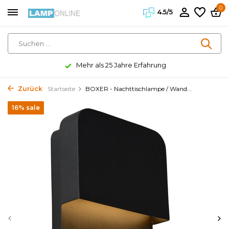
0
4.5/5
Mehr als 25 Jahre Erfahrung
Zurück
Startseite
BOXER - Nachttischlampe / Wand...
16% sale