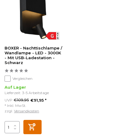
BOXER - Nachttischlampe /
Wandlampe - LED - 3000K
- Mit USB-Ladestation -
Schwarz
Vergleichen
Auf Lager
Lieferzeit: 3-5 Arbeitstage
€109,95
UVP
€91,95 *
* Inkl. MwSt.
zzgl.
Versandkosten