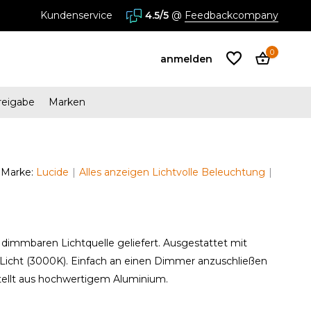
Kundenservice
4.5/5
@
Feedbackcompany
0
anmelden
reigabe
Marken
Benutzerkonto
anlegen
Marke:
Lucide
Alles anzeigen Lichtvolle Beleuchtung
Benutzerkonto
anlegen
 dimmbaren Lichtquelle geliefert. Ausgestattet mit
cht (3000K). Einfach an einen Dimmer anzuschließen
stellt aus hochwertigem Aluminium.