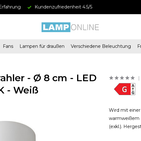
Erfahrung
Kundenzufriedenheit 4.5/5
Fans
Lampen für draußen
Verschiedene Beleuchtung
F
hler - Ø 8 cm - LED
K - Weiß
Wird mit einer
warmweißem Li
(exkl.). Herge