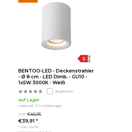
BENTOO-LED - Deckenstrahler
- Ø 8 cm - LED Dimb. - GU10 -
1x5W 3000K - Weiß
Vergleichen
Auf Lager
Lieferzeit: 3-5 Arbeitstage
€46,95
UVP
€39,91 *
* Inkl. MwSt.