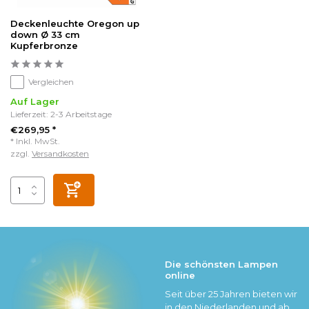
Deckenleuchte Oregon up
down Ø 33 cm
Kupferbronze
Vergleichen
Auf Lager
Lieferzeit: 2-3 Arbeitstage
€269,95 *
* Inkl. MwSt.
zzgl.
Versandkosten
Die schönsten Lampen
online
Seit über 25 Jahren bieten wir
in den Niederlanden und ab