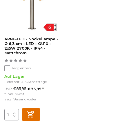
ARNE-LED - Sockellampe -
Ø 6,3 cm - LED - GU10 -
2x5W 2700K - IP44 -
Mattchrom
Vergleichen
Auf Lager
Lieferzeit: 3-5 Arbeitstage
€85,95
UVP
€73,95 *
* Inkl. MwSt.
zzgl.
Versandkosten