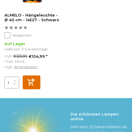
ALMELO - Hängeleuchte -
Ø 40 cm - 1xE27 - Schwarz
Vergleichen
Auf Lager
Lieferzeit: 3-5 Arbeitstage
€125,95
UVP
€104,99 *
* Inkl. MwSt.
zzgl.
Versandkosten
Die schönsten Lampen
online
Seit über 25 Jahren bieten wir